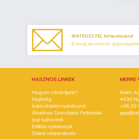
IRATKOZZ FEL hírlevelünkre!
Értesülj akcióinkról, újdonságaink
HASZNOS LINKEK
MERRE
Hogyan vásároljunk?
Kelet-Ag
Segítség
4400 Nyí
Adatvédelmi nyilatkozat
+36 20 
Általános Szerződési Feltételek
gep@kel
Jogi tudnivalók
Elállási nyilatkozat
Online vitarendezés