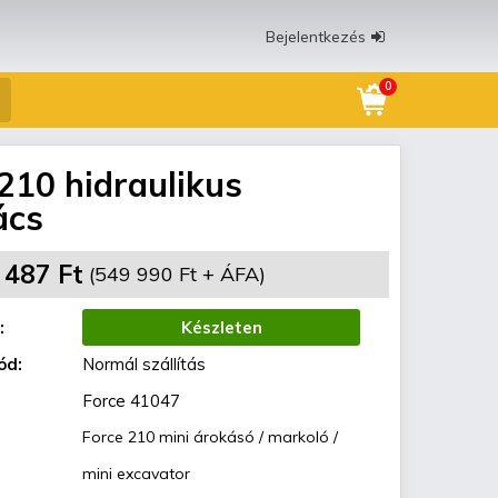
Bejelentkezés
0
210 hidraulikus
ács
 487 Ft
(549 990 Ft + ÁFA)
:
Készleten
ód:
Normál szállítás
Force 41047
Force 210 mini árokásó / markoló /
mini excavator