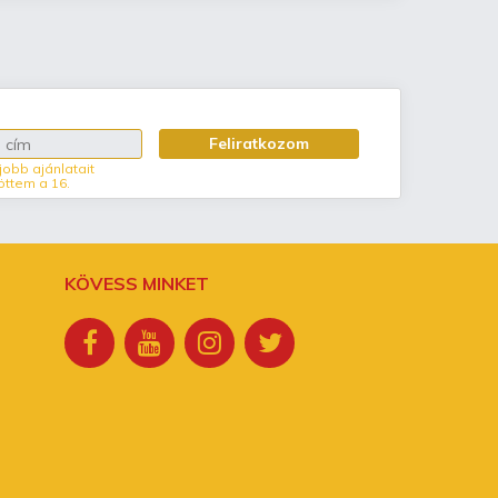
Feliratkozom
jobb ajánlatait
öttem a 16.
KÖVESS MINKET