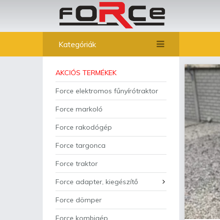
Kategóriák
AKCIÓS TERMÉKEK
Force elektromos fűnyírótraktor
Force markoló
Force rakodógép
Force targonca
Force traktor
Force adapter, kiegészítő
Force dömper
Force kombigép