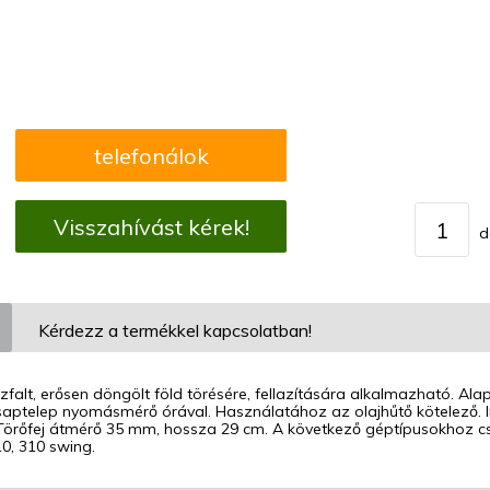
telefonálok
Visszahívást kérek!
d
Kérdezz a termékkel kapcsolatban!
zfalt, erősen döngölt föld törésére, fellazítására alkalmazható. Alap
 csaptelep nyomásmérő órával. Használatához az olajhűtő kötelező
 Törőfej átmérő 35 mm, hossza 29 cm. A következő géptípusokhoz cs
0, 310 swing.