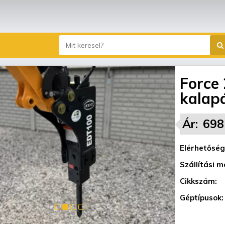
Force 
kalap
Ár:
698
Elérhetőség
Szállítási m
Cikkszám:
Géptípusok: