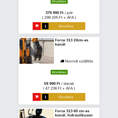
Készleten
379 990 Ft
/ pár
( 299 205 Ft + ÁFA )
Kosárba
Force 313 20cm-es
kanál
Normál szállítás
Készleten
59 990 Ft
/ darab
( 47 236 Ft + ÁFA )
Kosárba
Force 313 60 cm-es
kanál, hidraulikusan