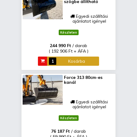
szögbe állítható
Egyedi szállítási
ajánlatot igényel
Készleten
244 990 Ft
/ darab
( 192 906 Ft + ÁFA )
Kosárba
Force 313 80cm-es
kanál
Egyedi szállítási
ajánlatot igényel
Készleten
76 187 Ft
/ darab
( 59 990 Ft + ÁFA )