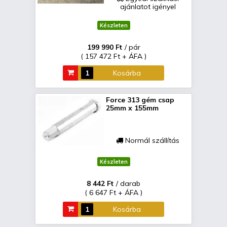
ajánlatot igényel
Készleten
199 990 Ft
/ pár
( 157 472 Ft + ÁFA )
Kosárba
Force 313 gém csap
25mm x 155mm
Normál szállítás
Készleten
8 442 Ft
/ darab
( 6 647 Ft + ÁFA )
Kosárba