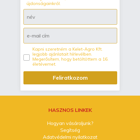
újdonságainkról.
Kapni szeretném a Kelet-Agro Kft.
legjobb ajánlatait hírlevélben.
Megerősítem, hogy betöltöttem a 16.
életévemet.
Feliratkozom
HASZNOS LINKEK
Hogyan vásároljunk?
Segítség
Adatvédelmi nyilatkozat