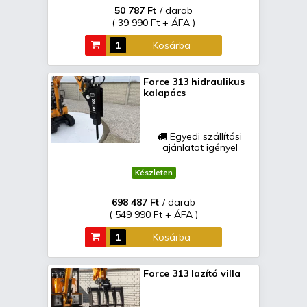
50 787 Ft
/ darab
( 39 990 Ft + ÁFA )
Kosárba
Force 313 hidraulikus
kalapács
Egyedi szállítási
ajánlatot igényel
Készleten
698 487 Ft
/ darab
( 549 990 Ft + ÁFA )
Kosárba
Force 313 lazító villa