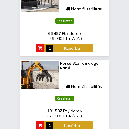
Normál szállítás
Készleten
63 487 Ft
/ darab
( 49 990 Ft + ÁFA )
Kosárba
Force 313 rönkfogó
kanál
Normál szállítás
Készleten
101 587 Ft
/ darab
( 79 990 Ft + ÁFA )
Kosárba