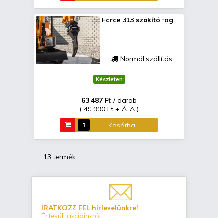
Force 313 szakító fog
Normál szállítás
Készleten
63 487 Ft
/ darab
( 49 990 Ft + ÁFA )
Kosárba
13 termék
IRATKOZZ FEL hírlevelünkre!
Értesülj akcióinkról,