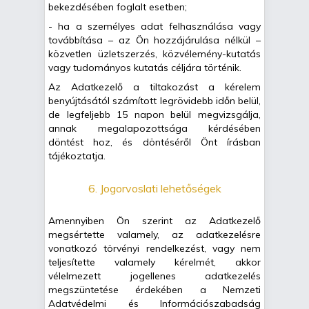
bekezdésében foglalt esetben;
- ha a személyes adat felhasználása vagy
továbbítása – az Ön hozzájárulása nélkül –
közvetlen üzletszerzés, közvélemény-kutatás
vagy tudományos kutatás céljára történik.
Az Adatkezelő a tiltakozást a kérelem
benyújtásától számított legrövidebb időn belül,
de legfeljebb 15 napon belül megvizsgálja,
annak megalapozottsága kérdésében
döntést hoz, és döntéséről Önt írásban
tájékoztatja.
6. Jogorvoslati lehetőségek
Amennyiben Ön szerint az Adatkezelő
megsértette valamely, az adatkezelésre
vonatkozó törvényi rendelkezést, vagy nem
teljesítette valamely kérelmét, akkor
vélelmezett jogellenes adatkezelés
megszüntetése érdekében a Nemzeti
Adatvédelmi és Információszabadság