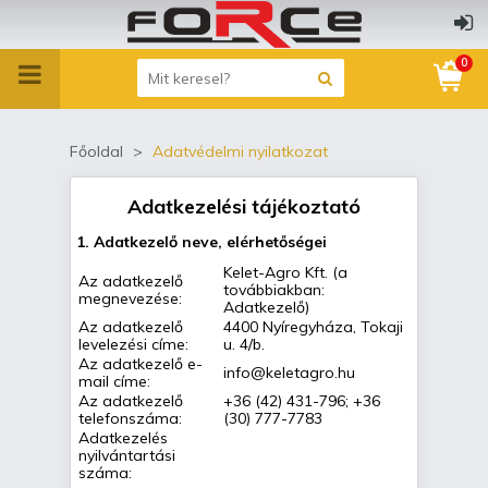
0
Főoldal
Adatvédelmi nyilatkozat
Adatkezelési tájékoztató
1. Adatkezelő neve, elérhetőségei
Kelet-Agro Kft. (a
Az adatkezelő
továbbiakban:
megnevezése:
Adatkezelő)
Az adatkezelő
4400 Nyíregyháza, Tokaji
levelezési címe:
u. 4/b.
Az adatkezelő e-
info@keletagro.hu
mail címe:
Az adatkezelő
+36 (42) 431-796; +36
telefonszáma:
(30) 777-7783
Adatkezelés
nyilvántartási
száma: