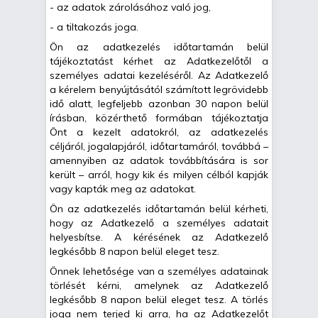
- az adatok zárolásához való jog,
- a tiltakozás joga.
Ön az adatkezelés időtartamán belül
tájékoztatást kérhet az Adatkezelőtől a
személyes adatai kezeléséről. Az Adatkezelő
a kérelem benyújtásától számított legrövidebb
idő alatt, legfeljebb azonban 30 napon belül
írásban, közérthető formában tájékoztatja
Önt a kezelt adatokról, az adatkezelés
céljáról, jogalapjáról, időtartamáról, továbbá –
amennyiben az adatok továbbítására is sor
került – arról, hogy kik és milyen célból kapják
vagy kapták meg az adatokat.
Ön az adatkezelés időtartamán belül kérheti,
hogy az Adatkezelő a személyes adatait
helyesbítse. A kérésének az Adatkezelő
legkésőbb 8 napon belül eleget tesz.
Önnek lehetősége van a személyes adatainak
törlését kérni, amelynek az Adatkezelő
legkésőbb 8 napon belül eleget tesz. A törlés
joga nem terjed ki arra, ha az Adatkezelőt