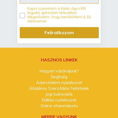
Kapni szeretném a Kelet-Agro Kft.
legjobb ajánlatait hírlevélben.
Megerősítem, hogy betöltöttem a 16.
életévemet.
Feliratkozom
HASZNOS LINKEK
Hogyan vásároljunk?
Segítség
Adatvédelmi nyilatkozat
Általános Szerződési Feltételek
Jogi tudnivalók
Elállási nyilatkozat
Online vitarendezés
MERRE VAGYUNK