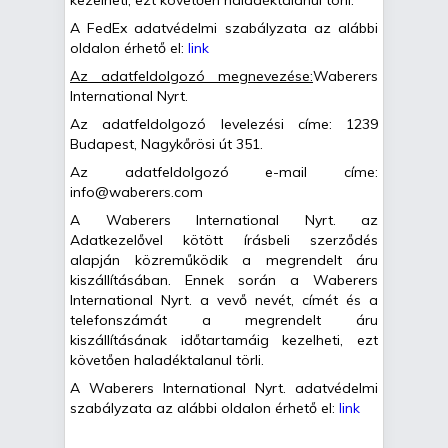
kezelheti, ezt követően haladéktalanul törli.
A FedEx adatvédelmi szabályzata az alábbi
oldalon érhető el:
link
Az adatfeldolgozó megnevezése:
Waberers
International Nyrt.
Az adatfeldolgozó levelezési címe: 1239
Budapest, Nagykőrösi út 351.
Az adatfeldolgozó e-mail címe:
info@waberers.com
A Waberers International Nyrt. az
Adatkezelővel kötött írásbeli szerződés
alapján közreműködik a megrendelt áru
kiszállításában. Ennek során a Waberers
International Nyrt. a vevő nevét, címét és a
telefonszámát a megrendelt áru
kiszállításának időtartamáig kezelheti, ezt
követően haladéktalanul törli.
A Waberers International Nyrt. adatvédelmi
szabályzata az alábbi oldalon érhető el:
link