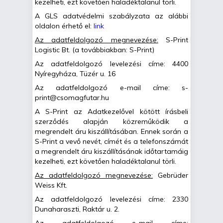
kezelheti, ezt követően haladéktalanul törli.
A GLS adatvédelmi szabályzata az alábbi
oldalon érhető el:
link
Az adatfeldolgozó megnevezése:
S-Print
Logistic Bt. (a továbbiakban: S-Print)
Az adatfeldolgozó levelezési címe: 4400
Nyíregyháza, Tüzér u. 16
Az adatfeldolgozó e-mail címe: s-
print@csomagfutar.hu
A S-Print az Adatkezelővel kötött írásbeli
szerződés alapján közreműködik a
megrendelt áru kiszállításában. Ennek során a
S-Print a vevő nevét, címét és a telefonszámát
a megrendelt áru kiszállításának időtartamáig
kezelheti, ezt követően haladéktalanul törli.
Az adatfeldolgozó megnevezése:
Gebrüder
Weiss Kft.
Az adatfeldolgozó levelezési címe: 2330
Dunaharaszti, Raktár u. 2.