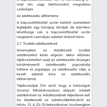
mail cím vagy telefonszám) megadása
szükséges.
Az adatkezelés időtartama:
A kapcsolatfelvétel során küldött üzeneteket
legfeljebb egy hónapig tároljuk, de bármikor
lehetősége van a kapcsolatfelvétel során
megadott személyes adatok törlését kérni.
2.7. További adatkezelések
Amennyiben az Adatkezelő további
adatkezelést kíván végezni, akkor előzetes
tájékoztatatást nyújt az adatkezelés lényeges
körülményeiről (adatkezelés jogszabályi
háttere és jogalapja, az adatkezelés célja, a
kezelt adatok köre, az adatkezelés
időtartama).
Tájékoztatjuk Önt arról, hogy a hatóságok
törvényi felhatalmazáson alapuló, írásbeli
adatkéréseit az Adatkezelőnek teljesítenie kell.
Az Adatkezelő az adattovábbításokról az
Infotv. 15. § (2)-(3) bekezdésével összhangban