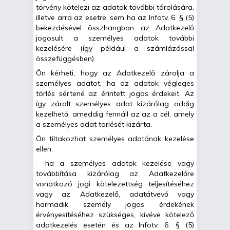
törvény kötelezi az adatok további tárolására,
illetve arra az esetre, sem ha az Infotv. 6. § (5)
bekezdésével összhangban az Adatkezelő
jogosult a személyes adatok további
kezelésére (így például a számlázással
összefüggésben).
Ön kérheti, hogy az Adatkezelő zárolja a
személyes adatot, ha az adatok végleges
törlés sértené az érintett jogos érdekeit. Az
így zárolt személyes adat kizárólag addig
kezelhető, ameddig fennáll az az a cél, amely
a személyes adat törlését kizárta.
Ön tiltakozhat személyes adatának kezelése
ellen,
- ha a személyes adatok kezelése vagy
továbbítása kizárólag az Adatkezelőre
vonatkozó jogi kötelezettség teljesítéséhez
vagy az Adatkezelő, adatátvevő vagy
harmadik személy jogos érdekének
érvényesítéséhez szükséges, kivéve kötelező
adatkezelés esetén és az Infotv. 6. § (5)