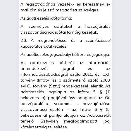
A regisztrációhoz vezeték- és keresztnév, e-
mail cím és jelszó megadása szükséges.
Az adatkezelés időtartama
:
A személyes adatokat a hozzájárulás
visszavonásának időtartamáig kezeljük.
2.3. A megrendeléssel és a számlázással
kapcsolatos adatkezelés
Az adatkezelés jogszabályi háttere és jogalapja
:
Az adatkezelés hátterét az információs
önrendelkezési jogról és az
információszabadságról szóló 2011. évi CXII.
törvény (Infotv.) és a számvitelről szóló 2000.
évi C. törvény (Sztv.) rendelkezései jelentik. Az
adatkezelés jogalapja az Infotv. 5. § (1)
bekezdés a) pontjával összhangban az Ön
hozzájárulása, valamint – hozzájárulása
visszavonása esetén – az Infotv. 6 § (5)
bekezdése a) pontja alapján az Adatkezelőt
terhelő, Sztv-ben megfogalmazott jogi
kötelezettség teljesítése.