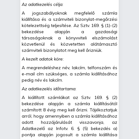
Az adatkezelés célja
:
A jogszabályoknak megfelelő számla
kiállítása és a számviteli bizonylat-megőrzési
kötelezettség teljesítése. Az Sztv. 169. § (1)-(2)
bekezdése alapján a gazdasági
társaságoknak a könyvviteli elszámolást
közvetlenül és közvetetten alátámasztó
számviteli bizonylatot meg kell őrizniük.
A kezelt adatok köre
:
A megrendeléshez név, lakcím, telfonszám és
e-mail cím szükséges, a számla kiállításához
pedig név és lakcím.
Az adatkezelés időtartama
:
A kiállított számlákat az Sztv. 169. § (2)
bekezdése alapján a számla kiállításától
számított 8 évig meg kell őrizni. Tájékoztatjuk
arról, hogy amennyiben a számla kiállításához
adott hozzájárulását visszavonja, az
Adatkezelő az Infotv. 6. § (5) bekezdés a)
pontja alapján jogosult a számla kiállítása