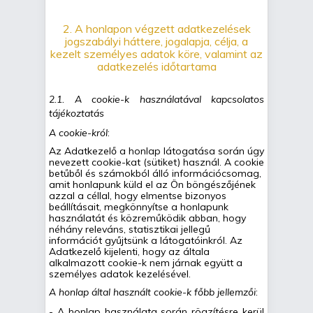
2. A honlapon végzett adatkezelések
jogszabályi háttere, jogalapja, célja, a
kezelt személyes adatok köre, valamint az
adatkezelés időtartama
2.1. A cookie-k használatával kapcsolatos
tájékoztatás
A cookie-król
:
Az Adatkezelő a honlap látogatása során úgy
nevezett cookie-kat (sütiket) használ. A cookie
betűből és számokból álló információcsomag,
amit honlapunk küld el az Ön böngészőjének
azzal a céllal, hogy elmentse bizonyos
beállításait, megkönnyítse a honlapunk
használatát és közreműködik abban, hogy
néhány releváns, statisztikai jellegű
információt gyűjtsünk a látogatóinkról. Az
Adatkezelő kijelenti, hogy az általa
alkalmazott cookie-k nem járnak együtt a
személyes adatok kezelésével.
A honlap által használt cookie-k főbb jellemzői
:
- A honlap használata során rögzítésre kerül