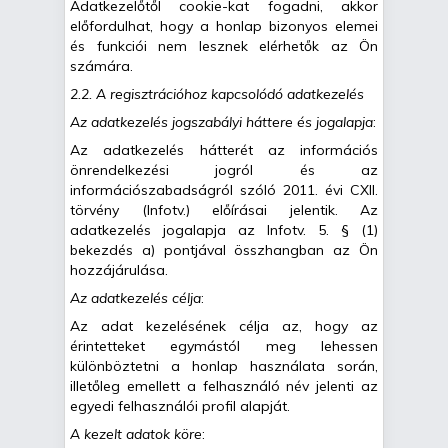
Adatkezelőtől cookie-kat fogadni, akkor
előfordulhat, hogy a honlap bizonyos elemei
és funkciói nem lesznek elérhetők az Ön
számára.
2.2. A regisztrációhoz kapcsolódó adatkezelés
Az adatkezelés jogszabályi háttere és jogalapja
:
Az adatkezelés hátterét az információs
önrendelkezési jogról és az
információszabadságról szóló 2011. évi CXII.
törvény (Infotv.) előírásai jelentik. Az
adatkezelés jogalapja az Infotv. 5. § (1)
bekezdés a) pontjával összhangban az Ön
hozzájárulása.
Az adatkezelés célja
:
Az adat kezelésének célja az, hogy az
érintetteket egymástól meg lehessen
különböztetni a honlap használata során,
illetőleg emellett a felhasználó név jelenti az
egyedi felhasználói profil alapját.
A kezelt adatok köre
: