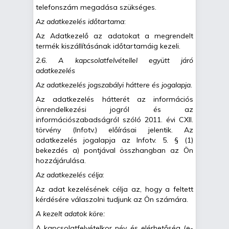
telefonszám megadása szükséges.
Az adatkezelés időtartama
:
Az Adatkezelő az adatokat a megrendelt
termék kiszállításának időtartamáig kezeli.
2.6. A kapcsolatfelvétellel együtt járó
adatkezelés
Az adatkezelés jogszabályi háttere és jogalapja.
Az adatkezelés hátterét az információs
önrendelkezési jogról és az
információszabadságról szóló 2011. évi CXII.
törvény (Infotv.) előírásai jelentik. Az
adatkezelés jogalapja az Infotv. 5. § (1)
bekezdés a) pontjával összhangban az Ön
hozzájárulása.
Az adatkezelés célja
:
Az adat kezelésének célja az, hogy a feltett
kérdésére válaszolni tudjunk az Ön számára.
A kezelt adatok köre:
A kapcsolatfelvételkor név és elérhetőség (e-