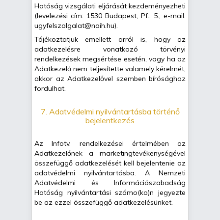
Hatóság vizsgálati eljárását kezdeményezheti
(levelezési cím: 1530 Budapest, Pf.: 5., e-mail:
ugyfelszolgalat@naih.hu).
Tájékoztatjuk emellett arról is, hogy az
adatkezelésre vonatkozó törvényi
rendelkezések megsértése esetén, vagy ha az
Adatkezelő nem teljesítette valamely kérelmét,
akkor az Adatkezelővel szemben bírósághoz
fordulhat.
7. Adatvédelmi nyilvántartásba történő
bejelentkezés
Az Infotv. rendelkezései értelmében az
Adatkezelőnek a marketingtevékenységével
összefüggő adatkezelését kell bejelentenie az
adatvédelmi nyilvántartásba. A Nemzeti
Adatvédelmi és Információszabadság
Hatóság nyilvántartási számo(ko)n jegyezte
be az ezzel összefüggő adatkezelésünket.