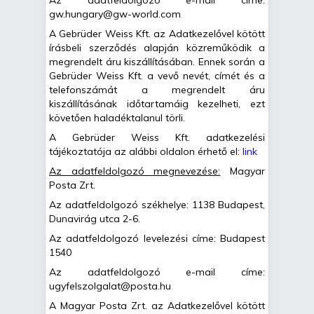
Az adatfeldolgozó e-mail címe:
gw.hungary@gw-world.com
A Gebrüder Weiss Kft. az Adatkezelővel kötött
írásbeli szerződés alapján közreműködik a
megrendelt áru kiszállításában. Ennek során a
Gebrüder Weiss Kft. a vevő nevét, címét és a
telefonszámát a megrendelt áru
kiszállításának időtartamáig kezelheti, ezt
követően haladéktalanul törli.
A Gebrüder Weiss Kft. adatkezelési
tájékoztatója az alábbi oldalon érhető el:
link
Az adatfeldolgozó megnevezése:
Magyar
Posta Zrt.
Az adatfeldolgozó székhelye: 1138 Budapest,
Dunavirág utca 2-6.
Az adatfeldolgozó levelezési címe: Budapest
1540
Az adatfeldolgozó e-mail címe:
ugyfelszolgalat@posta.hu
A Magyar Posta Zrt. az Adatkezelővel kötött