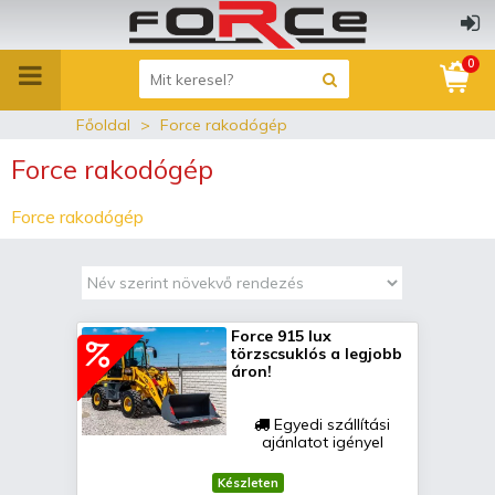
0
Főoldal
Force rakodógép
Force rakodógép
Force rakodógép
Force 915 lux
törzscsuklós a legjobb
áron!
Egyedi szállítási
ajánlatot igényel
Készleten