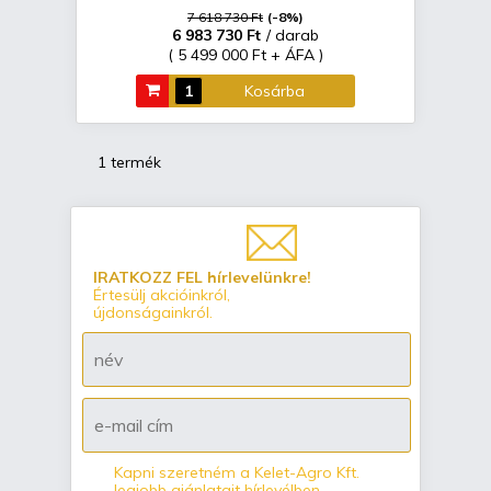
7 618 730 Ft
(-8%)
6 983 730 Ft
/ darab
( 5 499 000 Ft + ÁFA )
Kosárba
1 termék
IRATKOZZ FEL hírlevelünkre!
Értesülj akcióinkról,
újdonságainkról.
Kapni szeretném a Kelet-Agro Kft.
legjobb ajánlatait hírlevélben.