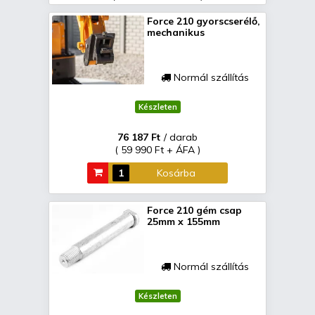
Force 210 gyorscserélő,
mechanikus
Normál szállítás
Készleten
76 187 Ft
/ darab
( 59 990 Ft + ÁFA )
Kosárba
Force 210 gém csap
25mm x 155mm
Normál szállítás
Készleten