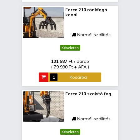
Force 210 rönkfogó
kanál
Normál szállítás
Készleten
101 587 Ft
/ darab
( 79 990 Ft + ÁFA )
Kosárba
Force 210 szakító fog
Normál szállítás
Készleten