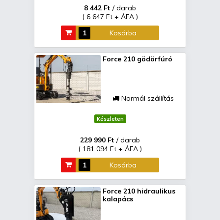
8 442 Ft
/ darab
( 6 647 Ft + ÁFA )
Kosárba
Force 210 gödörfúró
Normál szállítás
Készleten
229 990 Ft
/ darab
( 181 094 Ft + ÁFA )
Kosárba
Force 210 hidraulikus
kalapács