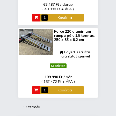
63 487 Ft
/ darab
( 49 990 Ft + ÁFA )
Kosárba
Force 220 alumínium
rámpa pár, 1,5 tonnás,
250 x 35 x 8,2 cm
Egyedi szállítási
ajánlatot igényel
Készleten
199 990 Ft
/ pár
( 157 472 Ft + ÁFA )
Kosárba
12 termék