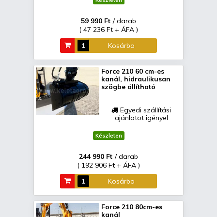
Készleten
59 990 Ft
/ darab
( 47 236 Ft + ÁFA )
Kosárba
Force 210 60 cm-es
kanál, hidraulikusan
szögbe állítható
Egyedi szállítási
ajánlatot igényel
Készleten
244 990 Ft
/ darab
( 192 906 Ft + ÁFA )
Kosárba
Force 210 80cm-es
kanál