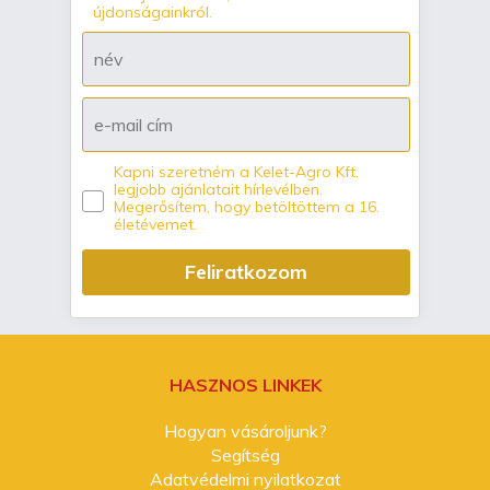
újdonságainkról.
Kapni szeretném a Kelet-Agro Kft.
legjobb ajánlatait hírlevélben.
Megerősítem, hogy betöltöttem a 16.
életévemet.
Feliratkozom
HASZNOS LINKEK
Hogyan vásároljunk?
Segítség
Adatvédelmi nyilatkozat