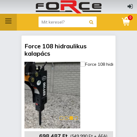
0
Force 108 hidraulikus
kalapács
698 487 Ft
(549 990 Ft + ÁFA)