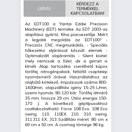
KÉRDEZZ A
Force 110 Ex mini
LEÍRÁS
TERMÉKKEL
árokásó / markoló /
KAPCSOLATBAN!
mini excavator
Az EDT100 a Yantai Eddie Precision
Machinery (EDT) terméke. Az EDT 2003-as
alapítású gyártó, Kína piacvezetője. Miért
a legjobb megoldás az EDT100? -
Preciziós CNC megmunkálás, - Speciális
hőkezelési eljárással készült elemek -
Optimalizált olajáramlás - Silent kivitel,
mely nemcsak a fület, de a gémet is
kíméli. Alap tartozéka: cserélhető kúpos
törőfej, nitrogénpalack, feltöltő csaptelep
nyomásmérő órával. Használatához az
olajhűtő kötelező. Impulzusok száma 800-
1400/min, olajszállítási igény 15-25 L/min,
üzemi nyomás 90-120 bár. Törőfej átmérő
35 mm, hossza 29 cm. Ütési energia 150-
170 J. A következő géptípusokhoz
csatlakoztatható: Force 108 Eco, 108 Eco
swing, 110, 110EX, 210, 310 swing,
311.311 EX, 313..Szállítási méret: 80 cm x
60 cm x 50 cm. A csomag tömege 96 kg.