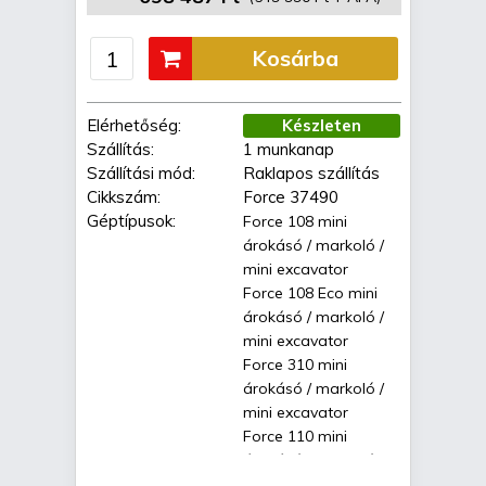
Kosárba
Elérhetőség:
Készleten
Szállítás:
1 munkanap
Szállítási mód:
Raklapos szállítás
Cikkszám:
Force 37490
Géptípusok:
Force 108 mini
árokásó / markoló /
mini excavator
Force 108 Eco mini
árokásó / markoló /
mini excavator
Force 310 mini
árokásó / markoló /
mini excavator
Force 110 mini
árokásó / markoló /
mini excavator