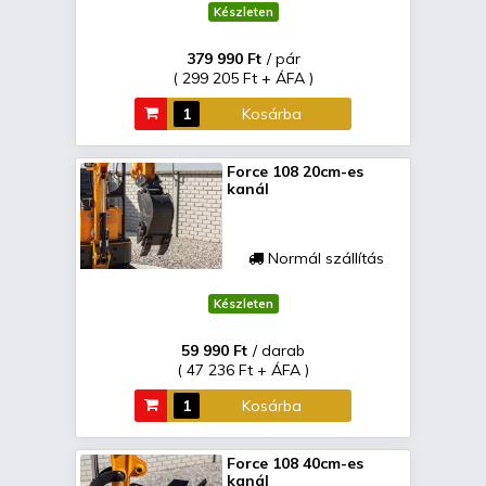
Készleten
379 990 Ft
/ pár
( 299 205 Ft + ÁFA )
Kosárba
Force 108 20cm-es
kanál
Normál szállítás
Készleten
59 990 Ft
/ darab
( 47 236 Ft + ÁFA )
Kosárba
Force 108 40cm-es
kanál