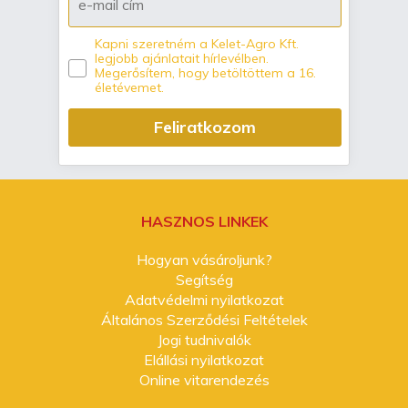
Kapni szeretném a Kelet-Agro Kft.
legjobb ajánlatait hírlevélben.
Megerősítem, hogy betöltöttem a 16.
életévemet.
Feliratkozom
HASZNOS LINKEK
Hogyan vásároljunk?
Segítség
Adatvédelmi nyilatkozat
Általános Szerződési Feltételek
Jogi tudnivalók
Elállási nyilatkozat
Online vitarendezés