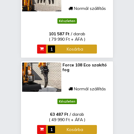
Normál szállítás
Készleten
101 587 Ft
/ darab
( 79 990 Ft + ÁFA )
Kosárba
Force 108 Eco szakító
fog
Normál szállítás
Készleten
63 487 Ft
/ darab
( 49 990 Ft + ÁFA )
Kosárba