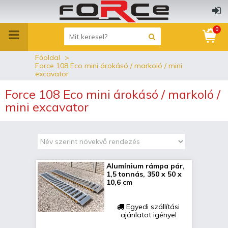
0
Főoldal
Force 108 Eco mini árokásó / markoló / mini
excavator
Force 108 Eco mini árokásó / markoló /
mini excavator
Alumínium rámpa pár,
1,5 tonnás, 350 x 50 x
10,6 cm
Egyedi szállítási
ajánlatot igényel