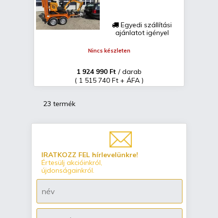
Egyedi szállítási
ajánlatot igényel
Nincs készleten
1 924 990 Ft
/ darab
( 1 515 740 Ft + ÁFA )
23 termék
IRATKOZZ FEL hírlevelünkre!
Értesülj akcióinkról,
újdonságainkról.