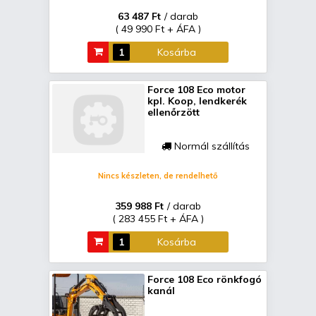
63 487 Ft
/ darab
( 49 990 Ft + ÁFA )
Kosárba
Force 108 Eco motor
kpl. Koop, lendkerék
ellenőrzött
Normál szállítás
Nincs készleten, de rendelhető
359 988 Ft
/ darab
( 283 455 Ft + ÁFA )
Kosárba
Force 108 Eco rönkfogó
kanál