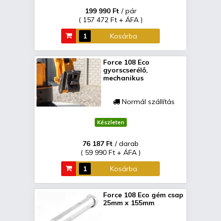
199 990 Ft
/ pár
( 157 472 Ft + ÁFA )
Kosárba
Force 108 Eco
gyorscserélő,
mechanikus
Normál szállítás
Készleten
76 187 Ft
/ darab
( 59 990 Ft + ÁFA )
Kosárba
Force 108 Eco gém csap
25mm x 155mm