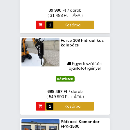
39 990 Ft
/ darab
( 31 488 Ft + ÁFA )
Kosárba
Force 108 hidraulikus
kalapács
Egyedi szállítási
ajánlatot igényel
Készleten
698 487 Ft
/ darab
( 549 990 Ft + ÁFA )
Kosárba
Pótkocsi Komondor
FPK-1500