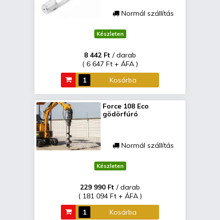
Normál szállítás
Készleten
8 442 Ft
/ darab
( 6 647 Ft + ÁFA )
Kosárba
Force 108 Eco
gödörfúró
Normál szállítás
Készleten
229 990 Ft
/ darab
( 181 094 Ft + ÁFA )
Kosárba