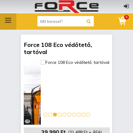
0
Force 108 Eco védőtető,
tartóval
39 990 Ft
(31 488 Ft + ÁFA)