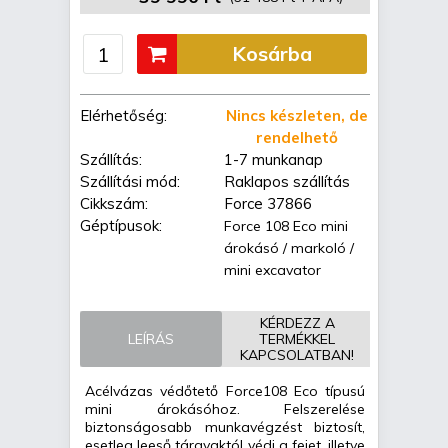
Kosárba
Elérhetőség:
Nincs készleten, de
rendelhető
Szállítás:
1-7 munkanap
Szállítási mód:
Raklapos szállítás
Cikkszám:
Force 37866
Géptípusok:
Force 108 Eco mini
árokásó / markoló /
mini excavator
KÉRDEZZ A
LEÍRÁS
TERMÉKKEL
KAPCSOLATBAN!
Acélvázas védőtető Force108 Eco típusú
mini árokásóhoz. Felszerelése
biztonságosabb munkavégzést biztosít,
esetleg leeső tárgyaktól védi a fejet, illetve