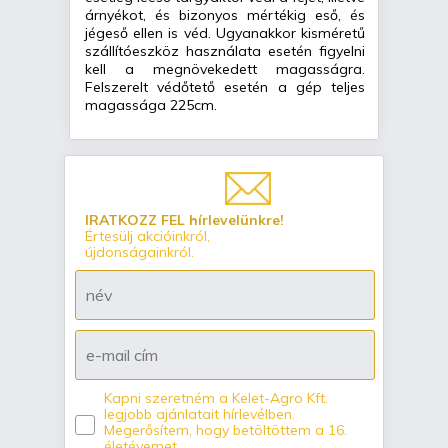
árnyékot, és bizonyos mértékig eső, és
jégeső ellen is véd. Ugyanakkor kisméretű
szállítóeszköz használata esetén figyelni
kell a megnövekedett magasságra.
Felszerelt védőtető esetén a gép teljes
magassága 225cm.
IRATKOZZ FEL hírlevelünkre!
Értesülj akcióinkról,
újdonságainkról.
Kapni szeretném a Kelet-Agro Kft.
legjobb ajánlatait hírlevélben.
Megerősítem, hogy betöltöttem a 16.
életévemet.