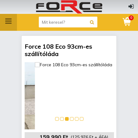
0
Force 108 Eco 93cm-es
szállítóláda
159 990 Ft
(125 976 Ft + ÁFA)