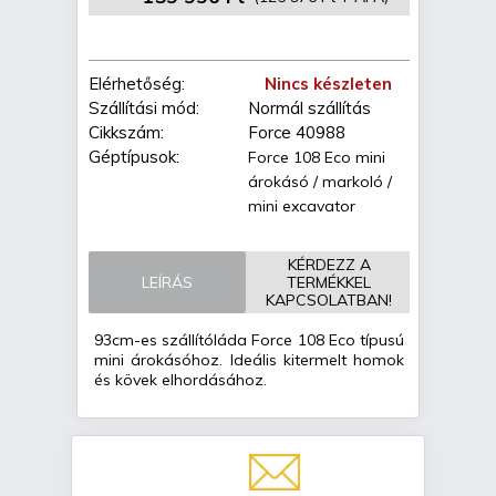
Elérhetőség:
Nincs készleten
Szállítási mód:
Normál szállítás
Cikkszám:
Force 40988
Géptípusok:
Force 108 Eco mini
árokásó / markoló /
mini excavator
KÉRDEZZ A
LEÍRÁS
TERMÉKKEL
KAPCSOLATBAN!
93cm-es szállítóláda Force 108 Eco típusú
mini árokásóhoz. Ideális kitermelt homok
és kövek elhordásához.