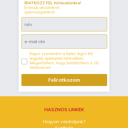
IRATKOZZ FEL hírlevelünkre!
Értesülj akcióinkról,
újdonságainkról.
Kapni szeretném a Kelet-Agro Kft.
legjobb ajánlatait hírlevélben.
Megerősítem, hogy betöltöttem a 16.
életévemet.
Feliratkozom
HASZNOS LINKEK
Hogyan vásároljunk?
Segítség