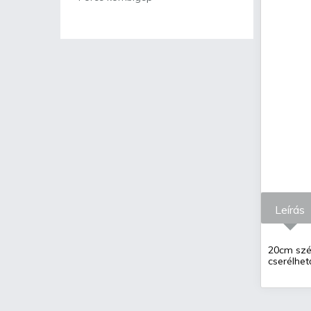
Leírás
20cm szé
cserélhet