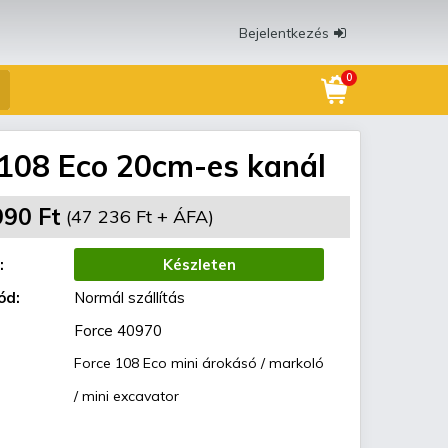
Bejelentkezés
0
 108 Eco 20cm-es kanál
990 Ft
(47 236 Ft + ÁFA)
:
Készleten
ód:
Normál szállítás
Force 40970
Force 108 Eco mini árokásó / markoló
/ mini excavator