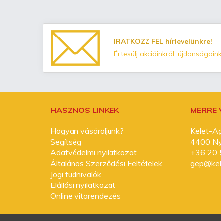
IRATKOZZ FEL hírlevelünkre!
Értesülj akcióinkról, újdonságaink
HASZNOS LINKEK
MERRE
Hogyan vásároljunk?
Kelet-Ag
Segítség
4400 Nyí
Adatvédelmi nyilatkozat
+36 20 
Általános Szerződési Feltételek
gep@kel
Jogi tudnivalók
Elállási nyilatkozat
Online vitarendezés