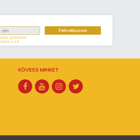
Feliratkozom
jobb ajánlatait
öttem a 16.
KÖVESS MINKET