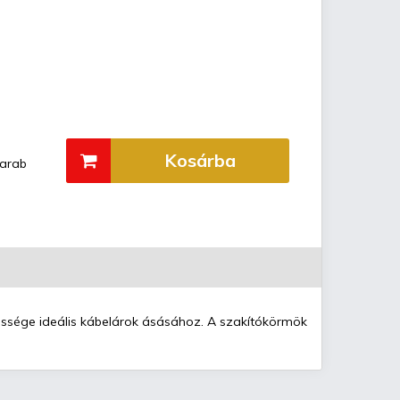
Kosárba
arab
essége ideális kábelárok ásásához. A szakítókörmök