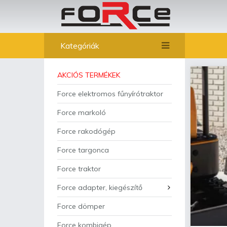
Kategóriák
AKCIÓS TERMÉKEK
Force elektromos fűnyírótraktor
Force markoló
Force rakodógép
Force targonca
Force traktor
Force adapter, kiegészítő
Force dömper
Force kombigép