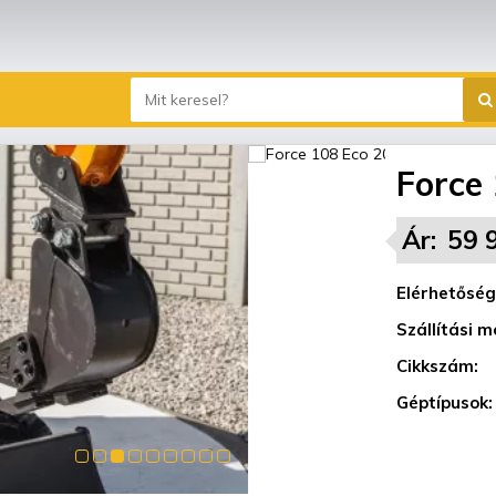
Force
Ár:
59 
Elérhetőség
Szállítási m
Cikkszám:
Géptípusok: