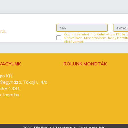
ról.
Kapni szeretném a Kelet-Agro Kft. leg
hírlevélben. Megerősítem, hogy betölt
életévemet.
 VAGYUNK
RÓLUNK MONDTÁK
ro Kft.
regyháza, Tokaji u. 4/b
558 1381
etagro.hu