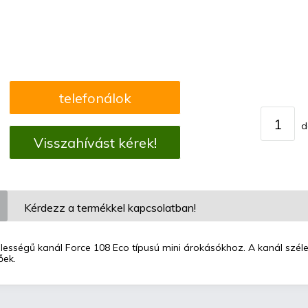
telefonálok
d
Visszahívást kérek!
Kérdezz a termékkel kapcsolatban!
lességű kanál Force 108 Eco típusú mini árokásókhoz. A kanál szél
őek.