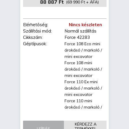
88 887 Ft
(69 990 Ft + ÁFA)
Elérhetőség:
Nincs készleten
Szállítási mód:
Normál szállítás
Cikkszám:
Force 42283
Géptípusok:
Force 108 Eco mini
árokásó / markoló /
mini excavator
Force 108 mini
árokásó / markoló /
mini excavator
Force 110 Ex mini
árokásó / markoló /
mini excavator
Force 110 mini
árokásó / markoló /
mini excavator
Force 310 mini
KÉRDEZZ A
árokásó / markoló /
LEÍRÁS
TERMÉKKEL