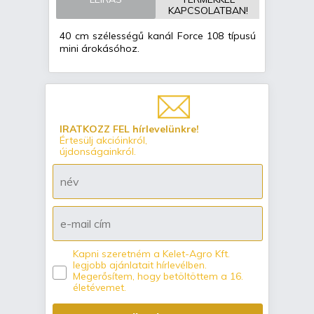
mini excavator
KAPCSOLATBAN!
40 cm szélességű kanál Force 108 típusú
mini árokásóhoz.
IRATKOZZ FEL hírlevelünkre!
Értesülj akcióinkról,
újdonságainkról.
Kapni szeretném a Kelet-Agro Kft.
legjobb ajánlatait hírlevélben.
Megerősítem, hogy betöltöttem a 16.
életévemet.