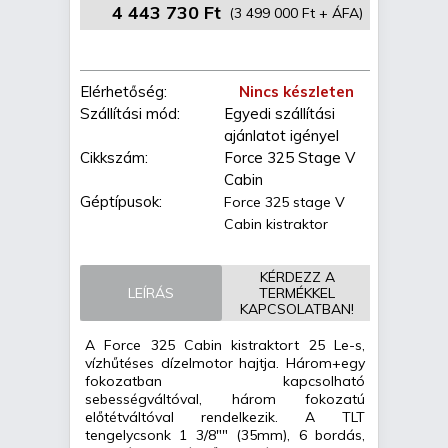
4 443 730 Ft
(3 499 000 Ft + ÁFA)
Elérhetőség:
Nincs készleten
Szállítási mód:
Egyedi szállítási
ajánlatot igényel
Cikkszám:
Force 325 Stage V
Cabin
Géptípusok:
Force 325 stage V
Cabin kistraktor
KÉRDEZZ A
LEÍRÁS
TERMÉKKEL
KAPCSOLATBAN!
A Force 325 Cabin kistraktort 25 Le-s,
vízhűtéses dízelmotor hajtja. Három+egy
fokozatban kapcsolható
sebességváltóval, három fokozatú
előtétváltóval rendelkezik. A TLT
tengelycsonk 1 3/8"" (35mm), 6 bordás,