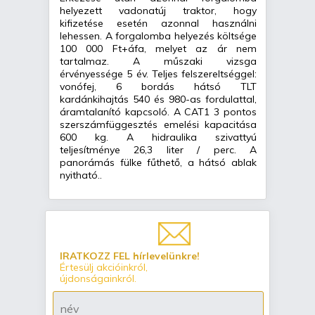
helyezett vadonatúj traktor, hogy
kifizetése esetén azonnal használni
lehessen. A forgalomba helyezés költsége
100 000 Ft+áfa, melyet az ár nem
tartalmaz. A műszaki vizsga
érvényessége 5 év. Teljes felszereltséggel:
vonófej, 6 bordás hátsó TLT
kardánkihajtás 540 és 980-as fordulattal,
áramtalanító kapcsoló. A CAT1 3 pontos
szerszámfüggesztés emelési kapacitása
600 kg. A hidraulika szivattyú
teljesítménye 26,3 liter / perc. A
panorámás fülke fűthető, a hátsó ablak
nyitható..
IRATKOZZ FEL hírlevelünkre!
Értesülj akcióinkról,
újdonságainkról.