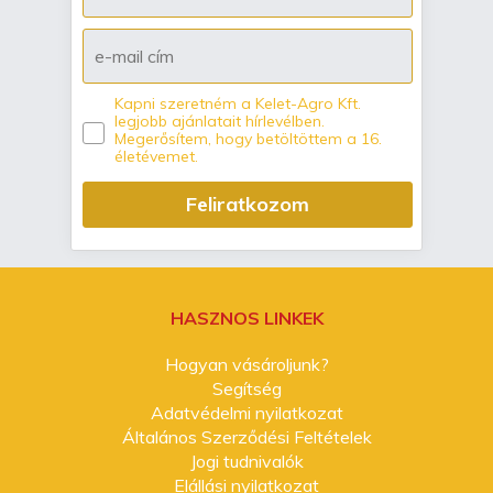
Kapni szeretném a Kelet-Agro Kft.
legjobb ajánlatait hírlevélben.
Megerősítem, hogy betöltöttem a 16.
életévemet.
Feliratkozom
HASZNOS LINKEK
Hogyan vásároljunk?
Segítség
Adatvédelmi nyilatkozat
Általános Szerződési Feltételek
Jogi tudnivalók
Elállási nyilatkozat