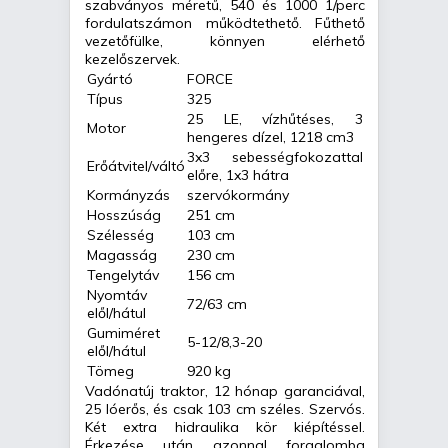
szabványos méretű, 540 és 1000 1/perc
fordulatszámon működtethető. Fűthető
vezetőfülke, könnyen elérhető
kezelőszervek.
Gyártó
FORCE
Típus
325
25 LE, vízhűtéses, 3
Motor
hengeres dízel, 1218 cm3
3x3 sebességfokozattal
Erőátvitel/váltó
előre, 1x3 hátra
Kormányzás
szervókormány
Hosszúság
251 cm
Szélesség
103 cm
Magasság
230 cm
Tengelytáv
156 cm
Nyomtáv
72/63 cm
elől/hátul
Gumiméret
5-12/8,3-20
elől/hátul
Tömeg
920 kg
Vadónatúj traktor, 12 hónap garanciával,
25 lóerős, és csak 103 cm széles. Szervós.
Két extra hidraulika kör kiépítéssel.
Érkezése után azonnal forgalomba