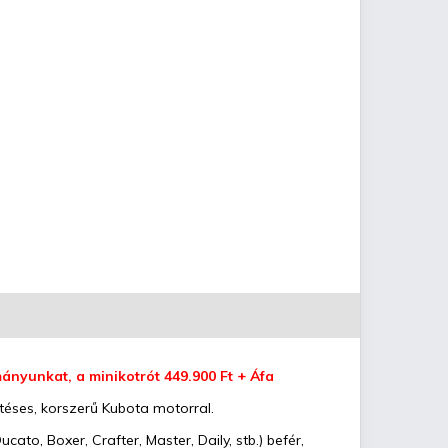
mányunkat, a minikotrót 449.900 Ft + Áfa
téses, korszerű Kubota motorral.
to, Boxer, Crafter, Master, Daily, stb.) befér,