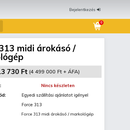
Bejelentkezés
0
313 midi árokásó /
lógép
13 730 Ft
(4 499 000 Ft + ÁFA)
:
Nincs készleten
ód:
Egyedi szállítási ajánlatot igényel
Force 313
Force 313 midi árokásó / markológép