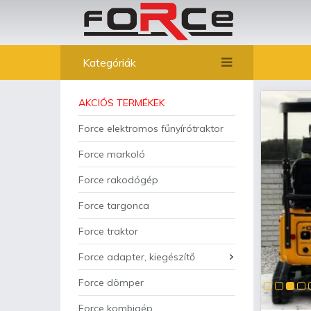
Kategóriák
AKCIÓS TERMÉKEK
Force elektromos fűnyírótraktor
Force markoló
Force rakodógép
Force targonca
Force traktor
Force adapter, kiegészítő
Force dömper
Force kombigép