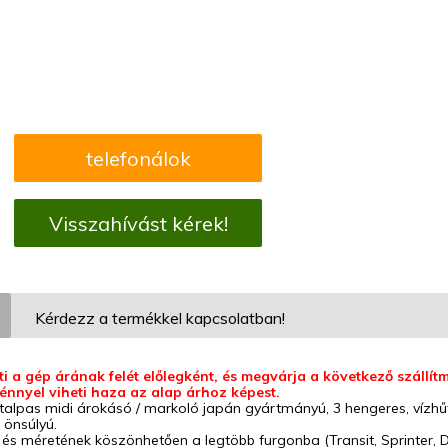
telefonálok
Visszahívást kérek!
Kérdezz a termékkel kapcsolatban!
ti a gép árának felét előlegként, és megvárja a következő szállít
nnyel viheti haza az alap árhoz képest.
talpas midi árokásó / markoló japán gyártmányú, 3 hengeres, vízhű
 önsúlyú.
és méretének köszönhetően a legtöbb furgonba (Transit, Sprinter, Duca