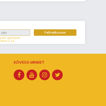
Feliratkozom
jobb ajánlatait
öttem a 16.
KÖVESS MINKET