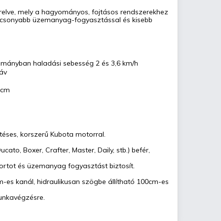
erelve, mely a hagyományos, fojtásos rendszerekhez
csonyabb üzemanyag-fogyasztással és kisebb
tományban haladási sebesség 2 és 3,6 km/h
áv
 cm
téses, korszerű Kubota motorral.
to, Boxer, Crafter, Master, Daily, stb.) befér,
rtot és üzemanyag fogyasztást biztosít.
m-es kanál, hidraulikusan szögbe állítható 100cm-es
unkavégzésre.