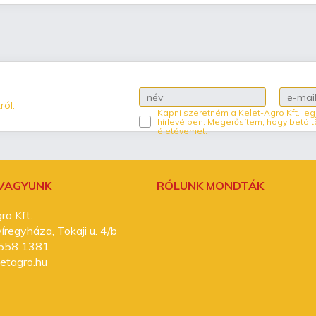
ról.
Kapni szeretném a Kelet-Agro Kft. leg
hírlevélben. Megerősítem, hogy betölt
életévemet.
 VAGYUNK
RÓLUNK MONDTÁK
ro Kft.
regyháza, Tokaji u. 4/b
558 1381
etagro.hu