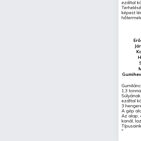
ezáltal k
Terhelésé
képest l
hőtermel
Erő
Já
K
H
Gumihev
Gumilánc
1,3 tonna
Súlyának 
ezáltal k
3 henger
A gép ala
Az alap, 
kanál, laz
Típusain
"