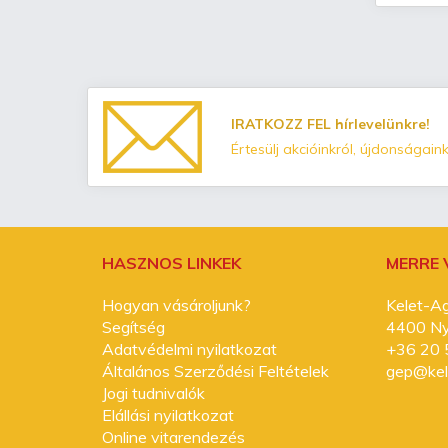
IRATKOZZ FEL hírlevelünkre!
Értesülj akcióinkról, újdonságaink
HASZNOS LINKEK
MERRE
Hogyan vásároljunk?
Kelet-Ag
Segítség
4400 Nyí
Adatvédelmi nyilatkozat
+36 20 
Általános Szerződési Feltételek
gep@kel
Jogi tudnivalók
Elállási nyilatkozat
Online vitarendezés