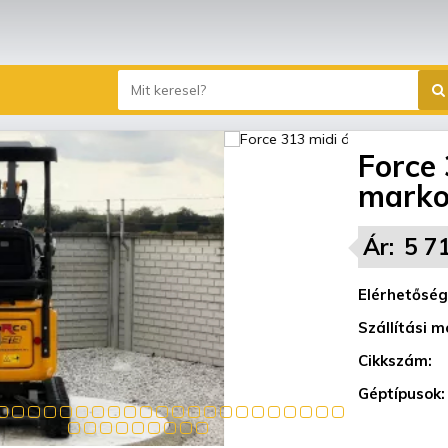
Force 
marko
Ár:
5 7
Elérhetőség
Szállítási m
Cikkszám:
Géptípusok: