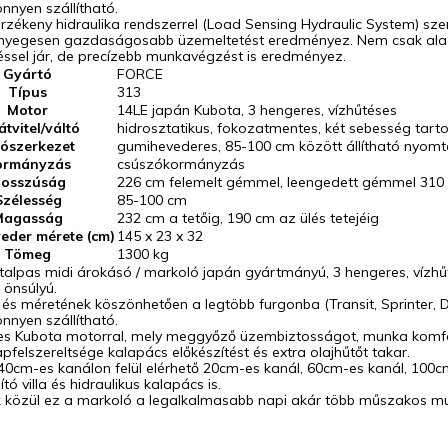
önnyen szállítható.
rzékeny hidraulika rendszerrel (Load Sensing Hydraulic System) sz
ényegesen gazdaságosabb üzemeltetést eredményez. Nem csak ala
éssel jár, de precízebb munkavégzést is eredményez.
Gyártó
FORCE
Típus
313
Motor
14LE japán Kubota, 3 hengeres, vízhűtéses
átvitel/váltó
hidrosztatikus, fokozatmentes, két sebesség tar
rószerkezet
gumihevederes, 85-100 cm között állítható nyomt
ormányzás
csúszókormányzás
osszúság
226 cm felemelt gémmel, leengedett gémmel 310
Szélesség
85-100 cm
Magasság
232 cm a tetőig, 190 cm az ülés tetejéig
eder mérete (cm)
145 x 23 x 32
Tömeg
1300 kg
talpas midi árokásó / markoló japán gyártmányú, 3 hengeres, vízhű
 önsúlyú.
és méretének köszönhetően a legtöbb furgonba (Transit, Sprinter, Duca
önnyen szállítható.
es Kubota motorral, mely meggyőző üzembiztosságot, munka komfo
pfelszereltsége kalapács előkészítést és extra olajhűtőt takar.
40cm-es kanálon felül elérhető 20cm-es kanál, 60cm-es kanál, 100c
ító villa és hidraulikus kalapács is.
k közül ez a markoló a legalkalmasabb napi akár több műszakos m