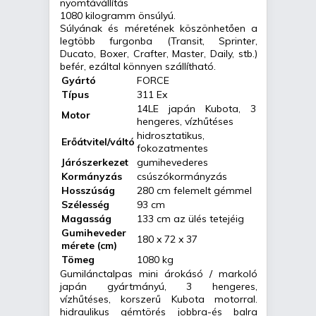
nyomtávállítás
1080 kilogramm önsúlyú.
Súlyának és méretének köszönhetően a
legtöbb furgonba (Transit, Sprinter,
Ducato, Boxer, Crafter, Master, Daily, stb.)
befér, ezáltal könnyen szállítható.
Gyártó
FORCE
Típus
311 Ex
14LE japán Kubota, 3
Motor
hengeres, vízhűtéses
hidrosztatikus,
Erőátvitel/váltó
fokozatmentes
Járószerkezet
gumihevederes
Kormányzás
csúszókormányzás
Hosszúság
280 cm felemelt gémmel
Szélesség
93 cm
Magasság
133 cm az ülés tetejéig
Gumiheveder
180 x 72 x 37
mérete (cm)
Tömeg
1080 kg
Gumilánctalpas mini árokásó / markoló
japán gyártmányú, 3 hengeres,
vízhűtéses, korszerű Kubota motorral.
hidraulikus gémtörés jobbra-és balra