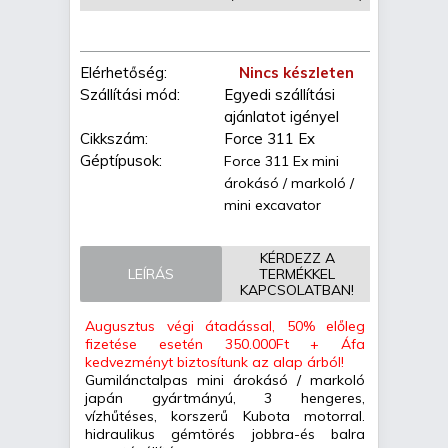
Elérhetőség:
Nincs készleten
Szállítási mód:
Egyedi szállítási
ajánlatot igényel
Cikkszám:
Force 311 Ex
Géptípusok:
Force 311 Ex mini
árokásó / markoló /
mini excavator
KÉRDEZZ A
LEÍRÁS
TERMÉKKEL
KAPCSOLATBAN!
Augusztus végi átadással, 50% előleg
fizetése esetén 350.000Ft + Áfa
kedvezményt biztosítunk az alap árból!
Gumilánctalpas mini árokásó / markoló
japán gyártmányú, 3 hengeres,
vízhűtéses, korszerű Kubota motorral.
hidraulikus gémtörés jobbra-és balra