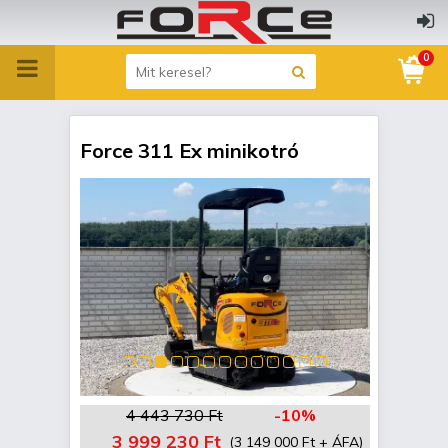
0
Force 311 Ex minikotró
4 443 730 Ft
-10%
3 999 230 Ft
(3 149 000 Ft + ÁFA)