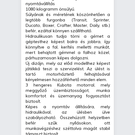
nyomtávállítás
1080 kilogramm önsúlyú.
Súlyának és méretének köszönhetően a
legtöbb furgonba (Transit, Sprinter,
Ducato, Boxer, Crafter, Master, Daily, stb.)
befér, ezáltal könnyen szállítható.
Hidraulikusan tudja törni a gémet a
géptesthez képest balra és jobbra, így
könnyítve a fal, kerítés melletti munkát,
mert behajtott gémmel a falhoz közel,
párhuzamosan képes dolgozni.
Új dizájn, mely az előd modellhez képest
játékká teszi a szervizelést. Az ülést is
tartó motorháztető felhajtásával
kényelmesen hozzáférhető minden elem.
3 hengeres Kubota motorral, mely
meggyőző üzembiztosságot, munka
komfortot és üzemanyag fogyasztást
biztosít.
Képes a nyomtáv állítására, mely
hidraulikával, az ülésben ülve
szabályozható. Összehúzott helyzetben
befér szűk nyílásokon, ott
munkavégzéshez széttolva magát stabil
támaszt biztosít.