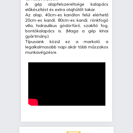
A gép alapfelszereltsége kalapács
előkészítést és extra olajhűtőt takar.
Az alap, 40cm-es kanálon felül elérhető
20cm-es kanál, 80cm-es kanál, rönkfogó
villa, hidraulikus gödörfúró, szakító fog,
bontókalapács is. (Maga a gép kínai
gyártmány.)
Típusaink közül ez a markoló a
legalkalmasabb napi akár több műszakos
munkavégzésre.