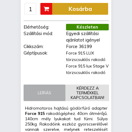
Kosárba
Elérhetőség:
Készleten
Szállítási mód:
Egyedi szállítási
ajánlatot igényel
Cikkszám:
Force 36199
Géptípusok:
Force 915 LUX
törzscsuklós rakodó
Force 915 lux Stage V
törzscsuklós rakodó
KÉRDEZZ A
LEÍRÁS
TERMÉKKEL
KAPCSOLATBAN!
Hidromotoros hajtású gödörfúró adapter
Force 915
rakodógéphez. 40cm átmérőjű,
140cm mély lyukakat tud fúrni. Súlya
250kg. Rakodóink eszköz gyorscserélővel
vannak szerelve, melynek reteszelését