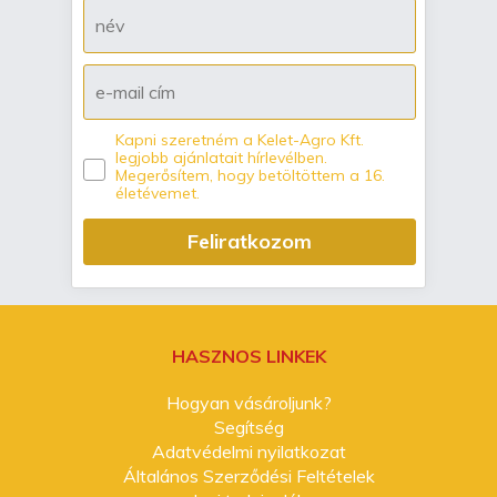
Kapni szeretném a Kelet-Agro Kft.
legjobb ajánlatait hírlevélben.
Megerősítem, hogy betöltöttem a 16.
életévemet.
Feliratkozom
HASZNOS LINKEK
Hogyan vásároljunk?
Segítség
Adatvédelmi nyilatkozat
Általános Szerződési Feltételek