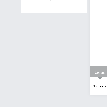
Leírás
20cm-es 