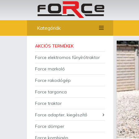
Kategóriák
AKCIÓS TERMÉKEK
Force elektromos fűnyírótraktor
Force markoló
Force rakodógép
Force targonca
Force traktor
Force adapter, kiegészítő
Force dömper
Force kombigép