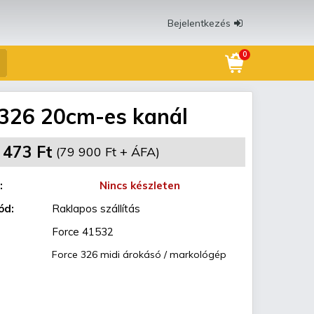
Bejelentkezés
0
 326 20cm-es kanál
 473 Ft
(79 900 Ft + ÁFA)
:
Nincs készleten
ód:
Raklapos szállítás
Force 41532
Force 326 midi árokásó / markológép