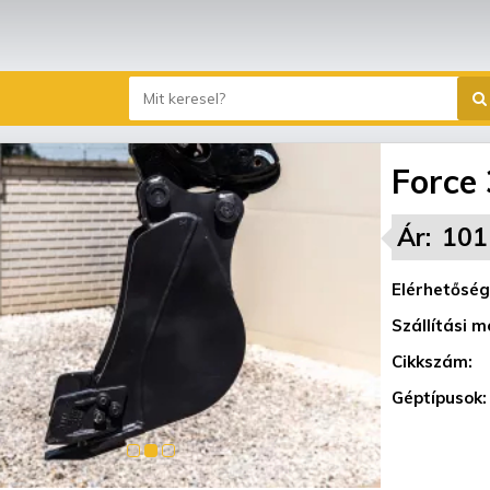
Force
Ár:
101
Elérhetőség
Szállítási m
Cikkszám:
Géptípusok: