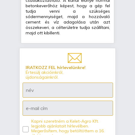
csatlakoztatható. A kanál előnye normál
betonkeverőhöz képest, hogy a gép fel
tudja venni a szükséges
sódermennyiséget, majd a hozzávaló
cement és víz adagolása után azt
összekeveri, a célterületre tudja szállítani,
majd ott kibillenti.
IRATKOZZ FEL hírlevelünkre!
Értesülj akcióinkról,
újdonságainkról.
Kapni szeretném a Kelet-Agro Kft.
legjobb ajánlatait hírlevélben.
Megerősítem, hogy betöltöttem a 16.