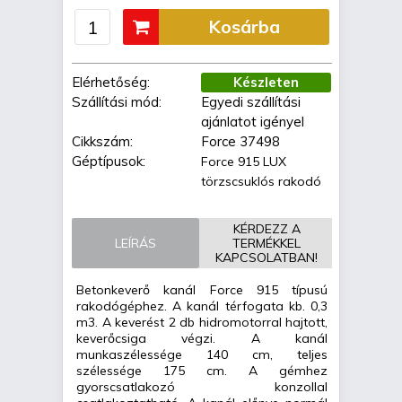
Kosárba
Elérhetőség:
Készleten
Szállítási mód:
Egyedi szállítási
ajánlatot igényel
Cikkszám:
Force 37498
Géptípusok:
Force 915 LUX
törzscsuklós rakodó
KÉRDEZZ A
LEÍRÁS
TERMÉKKEL
KAPCSOLATBAN!
Betonkeverő kanál Force 915 típusú
rakodógéphez. A kanál térfogata kb. 0,3
m3. A keverést 2 db hidromotorral hajtott,
keverőcsiga végzi. A kanál
munkaszélessége 140 cm, teljes
szélessége 175 cm. A gémhez
gyorscsatlakozó konzollal