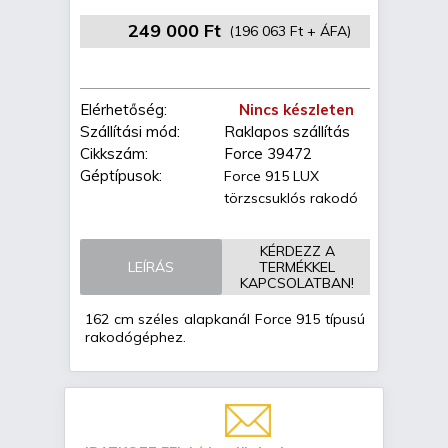
249 000 Ft
(196 063 Ft + ÁFA)
Elérhetőség:
Nincs készleten
Szállítási mód:
Raklapos szállítás
Cikkszám:
Force 39472
Géptípusok:
Force 915 LUX
törzscsuklós rakodó
KÉRDEZZ A
LEÍRÁS
TERMÉKKEL
KAPCSOLATBAN!
162 cm széles alapkanál Force 915 típusú
rakodógéphez.