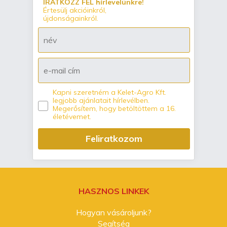
IRATKOZZ FEL hírlevelünkre!
Értesülj akcióinkról,
újdonságainkról.
Kapni szeretném a Kelet-Agro Kft.
legjobb ajánlatait hírlevélben.
Megerősítem, hogy betöltöttem a 16.
életévemet.
Feliratkozom
HASZNOS LINKEK
Hogyan vásároljunk?
Segítség