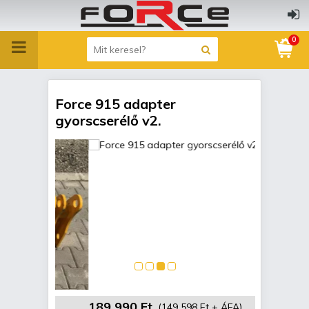
0
Force 915 adapter
gyorscserélő v2.
189 990 Ft
(149 598 Ft + ÁFA)