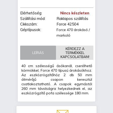
Elérhetőség:
Nincs készleten
Szállítási mód:
Raklapos szállítás
Cikkszám:
Force 42504
Géptípusok:
Force 470 árokásó /
markoló
KÉRDEZZ A
LEÍRÁS
TERMÉKKEL
KAPCSOLATBAN!
40 cm szélességű ásókanál, cserélhető
körmökkel, Force 470 típusú árokásókhoz.
Az eszközrögzítőhöz 2 db 50 mm
átmérőjű csapon keresztül
csatlakoztatható. A csapok egymástól
260 mm távolságra helyezkednek el, az
eszközrögzítő pofa szélessége 180 mm.