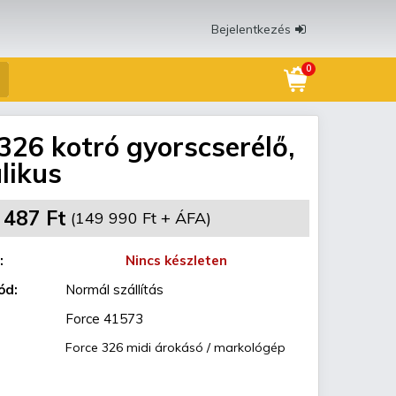
Bejelentkezés
0
326 kotró gyorscserélő,
likus
 487 Ft
(149 990 Ft + ÁFA)
:
Nincs készleten
ód:
Normál szállítás
Force 41573
Force 326 midi árokásó / markológép