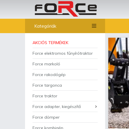
Kategóriák
AKCIÓS TERMÉKEK
Force elektromos fűnyírótraktor
Force markoló
Force rakodógép
Force targonca
Force traktor
Force adapter, kiegészítő
Force dömper
Force kombigép