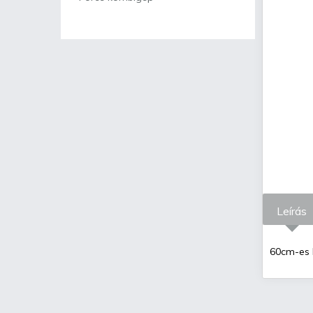
Leírás
60cm-es 