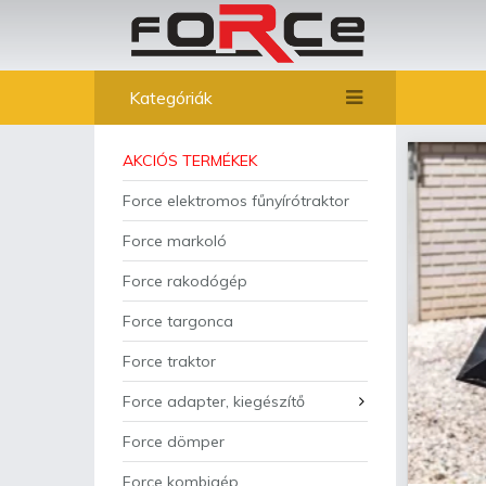
Kategóriák
AKCIÓS TERMÉKEK
Force elektromos fűnyírótraktor
Force markoló
Force rakodógép
Force targonca
Force traktor
Force adapter, kiegészítő
Force dömper
Force kombigép