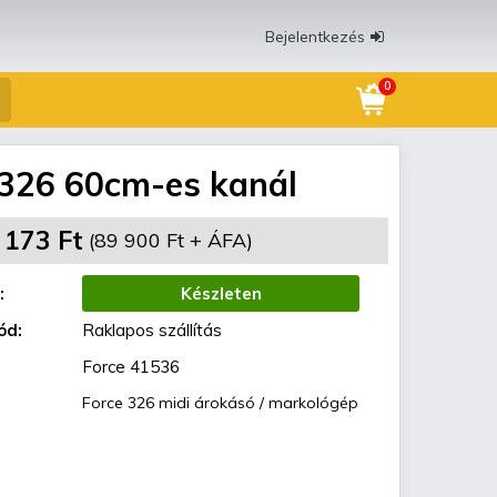
Bejelentkezés
0
 326 60cm-es kanál
 173 Ft
(89 900 Ft + ÁFA)
:
Készleten
ód:
Raklapos szállítás
Force 41536
Force 326 midi árokásó / markológép