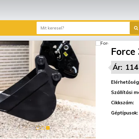
Force
Ár:
114
Elérhetőség
Szállítási m
Cikkszám:
Géptípusok: