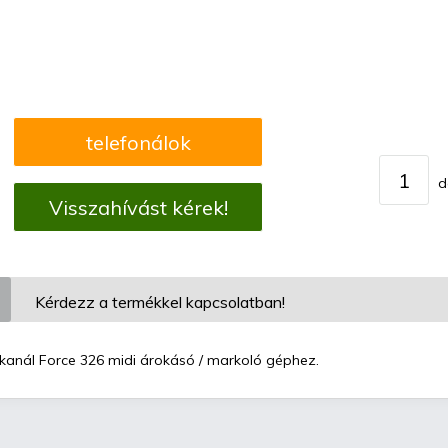
telefonálok
d
Visszahívást kérek!
Kérdezz a termékkel kapcsolatban!
kanál Force 326 midi árokásó / markoló géphez.