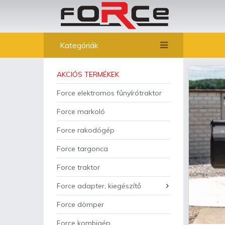
Kategóriák
AKCIÓS TERMÉKEK
Force elektromos fűnyírótraktor
Force markoló
Force rakodógép
Force targonca
Force traktor
Force adapter, kiegészítő
Force dömper
Force kombigép