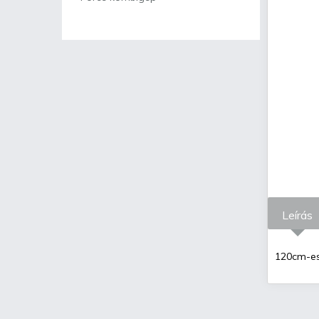
Leírás
120cm-es