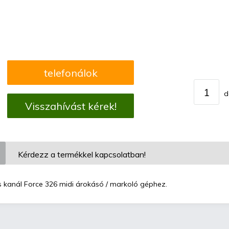
telefonálok
d
Visszahívást kérek!
Kérdezz a termékkel kapcsolatban!
 kanál Force 326 midi árokásó / markoló géphez.