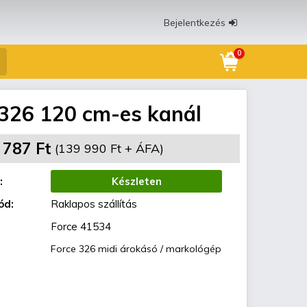
Bejelentkezés
0
 326 120 cm-es kanál
 787 Ft
(139 990 Ft + ÁFA)
:
Készleten
ód:
Raklapos szállítás
Force 41534
Force 326 midi árokásó / markológép