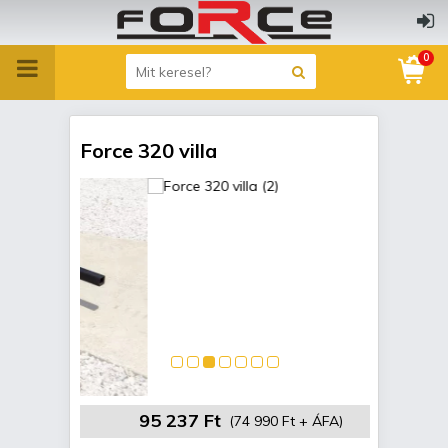
0
Force 320 villa
95 237 Ft
(74 990 Ft + ÁFA)