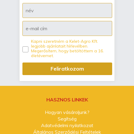
Kapni szeretném a Kelet-Agro Kft.
legjobb ajánlatait hírlevélben.
Megerősítem, hogy betöltöttem a 16.
életévemet.
Feliratkozom
HASZNOS LINKEK
Hogyan vásároljunk?
Segítség
Adatvédelmi nyilatkozat
Általános Szerződési Feltételek