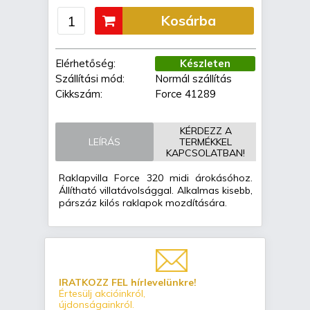
Kosárba
Elérhetőség:
Készleten
Szállítási mód:
Normál szállítás
Cikkszám:
Force 41289
KÉRDEZZ A
LEÍRÁS
TERMÉKKEL
KAPCSOLATBAN!
Raklapvilla Force 320 midi árokásóhoz.
Állítható villatávolsággal. Alkalmas kisebb,
párszáz kilós raklapok mozdítására.
IRATKOZZ FEL hírlevelünkre!
Értesülj akcióinkról,
újdonságainkról.