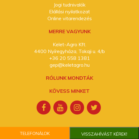
Jogi tudnivalók
Elállási nyilatkozat
Online vitarendezés
MERRE VAGYUNK
Kelet-Agro Kft.
4400 Nyíregyháza, Tokaji u. 4/b
+36 20 558 1381
gep@keletagro.hu
RÓLUNK MONDTÁK
KÖVESS MINKET
TELEFONÁLOK
VISSZAHÍVÁST KÉREK!
2026. Minden jog fenntartva. Kelet-Agro Kft.