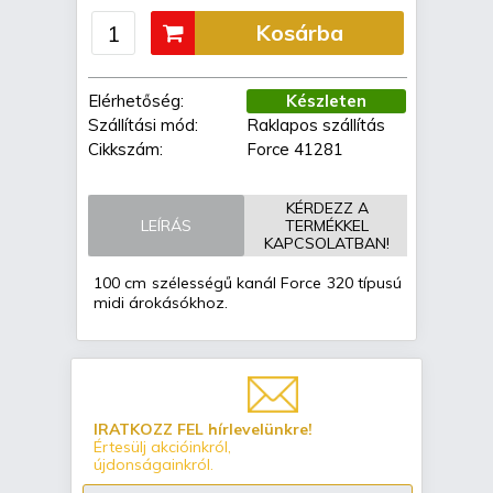
Kosárba
Elérhetőség:
Készleten
Szállítási mód:
Raklapos szállítás
Cikkszám:
Force 41281
KÉRDEZZ A
LEÍRÁS
TERMÉKKEL
KAPCSOLATBAN!
100 cm szélességű kanál Force 320 típusú
midi árokásókhoz.
IRATKOZZ FEL hírlevelünkre!
Értesülj akcióinkról,
újdonságainkról.