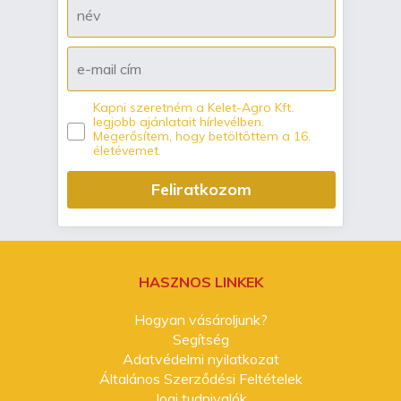
Kapni szeretném a Kelet-Agro Kft.
legjobb ajánlatait hírlevélben.
Megerősítem, hogy betöltöttem a 16.
életévemet.
Feliratkozom
HASZNOS LINKEK
Hogyan vásároljunk?
Segítség
Adatvédelmi nyilatkozat
Általános Szerződési Feltételek
Jogi tudnivalók