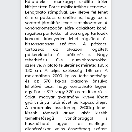
Ráfutófékes, munkagép szállító tréler
kifejezetten Force minikotrókhoz tervezve.
Lehajtható rámpával. Le-, illetve fel lehet
állni a pótkocsira anélkül is, hogy az a
vontató járműhöz lenne csatlakoztatva. A
vonóháromszögön előre kialakított kanál
rögzítési pontokkal, ahová a gép tartozék
kanalait könnyedén lehet rögzíteni, és
biztonságosan szállítani. A pótkocsi
tartozéka az alvázon rögzített
pótkeréktartó és pótkerék is. Nagy
teherbírású C-s gumiabroncsokkal
szerelve. A plató felületének mérete: 185 x
130 cm. A teljes szélesség 185 cm. A
maximálisan 2000 kg-os terhelhetősége
és az 570 kg-os alacsony önsúlya
lehetővé teszi, hogy vontatható legyen
egy Force 317 vagy 320-as midi kotró is.
Saját, magyar gyártmány, kivéve Knott
gyártmányú futóművet és kapcsolófejet.
A maximális össztömeg 2600kg lehet.
Kisebb tömegű áruval, akár kisebb
terhelhetőségű vonóhoroggal is
használható, ugyanis az esetleges
ellenőrzéskori valós össztömeg számít.