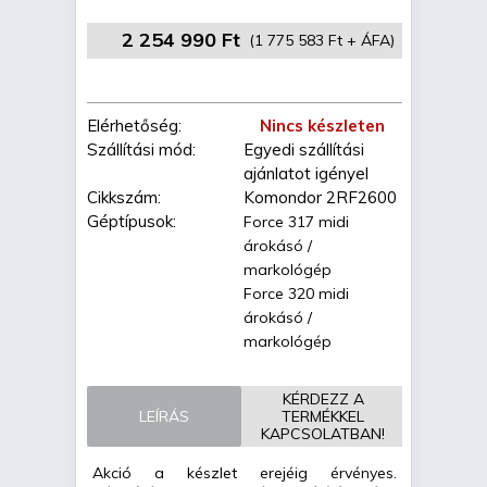
2 254 990 Ft
(1 775 583 Ft + ÁFA)
Elérhetőség:
Nincs készleten
Szállítási mód:
Egyedi szállítási
ajánlatot igényel
Cikkszám:
Komondor 2RF2600
Géptípusok:
Force 317 midi
árokásó /
markológép
Force 320 midi
árokásó /
markológép
KÉRDEZZ A
LEÍRÁS
TERMÉKKEL
KAPCSOLATBAN!
Akció a készlet erejéig érvényes.