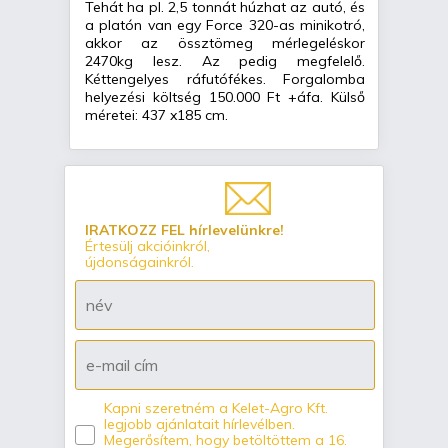
Tehát ha pl. 2,5 tonnát húzhat az autó, és
a platón van egy Force 320-as minikotró,
akkor az össztömeg mérlegeléskor
2470kg lesz. Az pedig megfelelő.
Kéttengelyes ráfutófékes. Forgalomba
helyezési költség 150.000 Ft +áfa. Külső
méretei: 437 x185 cm.
IRATKOZZ FEL hírlevelünkre!
Értesülj akcióinkról,
újdonságainkról.
Kapni szeretném a Kelet-Agro Kft.
legjobb ajánlatait hírlevélben.
Megerősítem, hogy betöltöttem a 16.