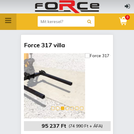
0
Force 317 villa
95 237 Ft
(74 990 Ft + ÁFA)