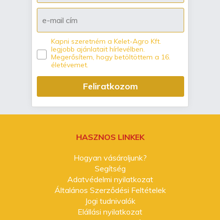
Kapni szeretném a Kelet-Agro Kft.
legjobb ajánlatait hírlevélben.
Megerősítem, hogy betöltöttem a 16.
életévemet.
Feliratkozom
HASZNOS LINKEK
Hogyan vásároljunk?
Segítség
Adatvédelmi nyilatkozat
Általános Szerződési Feltételek
Jogi tudnivalók
Elállási nyilatkozat