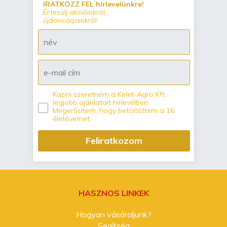
IRATKOZZ FEL hírlevelünkre!
Értesülj akcióinkról,
újdonságainkról.
Kapni szeretném a Kelet-Agro Kft.
legjobb ajánlatait hírlevélben.
Megerősítem, hogy betöltöttem a 16.
életévemet.
Feliratkozom
HASZNOS LINKEK
Hogyan vásároljunk?
Segítség