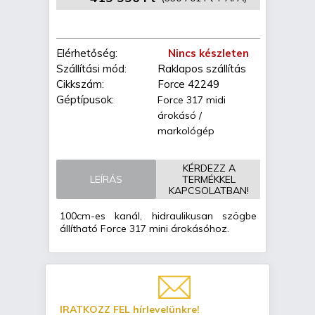
Elérhetőség:
Nincs készleten
Szállítási mód:
Raklapos szállítás
Cikkszám:
Force 42249
Géptípusok:
Force 317 midi
árokásó /
markológép
KÉRDEZZ A
LEÍRÁS
TERMÉKKEL
KAPCSOLATBAN!
100cm-es kanál, hidraulikusan szögbe
állítható Force 317 mini árokásóhoz.
IRATKOZZ FEL hírlevelünkre!