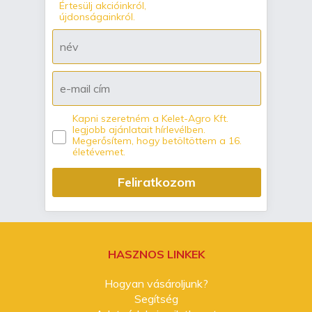
Értesülj akcióinkról,
újdonságainkról.
Kapni szeretném a Kelet-Agro Kft.
legjobb ajánlatait hírlevélben.
Megerősítem, hogy betöltöttem a 16.
életévemet.
Feliratkozom
HASZNOS LINKEK
Hogyan vásároljunk?
Segítség