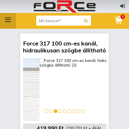
0
Force 317 100 cm-es kanál,
hidraulikusan szögbe állítható
419 990 Ft
(330 701 Ft + ÁFA)