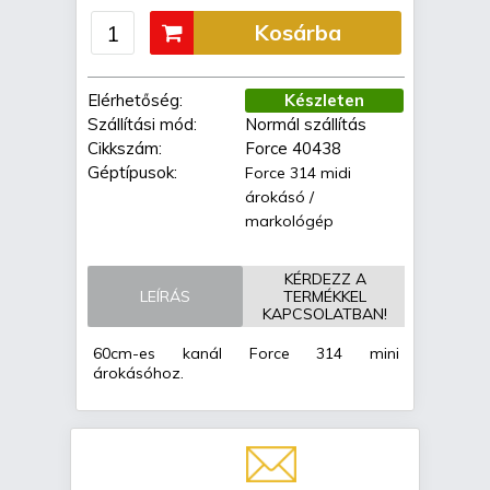
Kosárba
Elérhetőség:
Készleten
Szállítási mód:
Normál szállítás
Cikkszám:
Force 40438
Géptípusok:
Force 314 midi
árokásó /
markológép
KÉRDEZZ A
LEÍRÁS
TERMÉKKEL
KAPCSOLATBAN!
60cm-es kanál Force 314 mini
árokásóhoz.