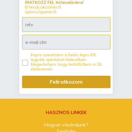
IRATKOZZ FEL hírlevelünkre!
Értesülj akcióinkról,
újdonságainkról.
Kapni szeretném a Kelet-Agro Kft.
legjobb ajánlatait hírlevélben.
Megerősítem, hogy betöltöttem a 16.
életévemet.
Feliratkozom
HASZNOS LINKEK
Hogyan vásároljunk?
Segítség