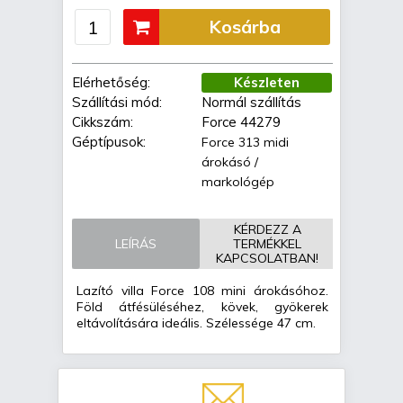
Kosárba
Elérhetőség:
Készleten
Szállítási mód:
Normál szállítás
Cikkszám:
Force 44279
Géptípusok:
Force 313 midi
árokásó /
markológép
KÉRDEZZ A
LEÍRÁS
TERMÉKKEL
KAPCSOLATBAN!
Lazító villa Force 108 mini árokásóhoz.
Föld átfésüléséhez, kövek, gyökerek
eltávolítására ideális. Szélessége 47 cm.