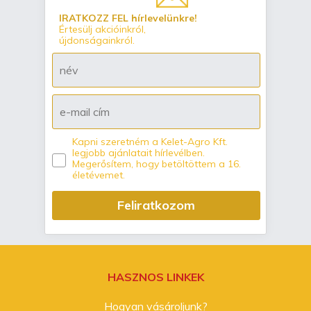
IRATKOZZ FEL hírlevelünkre!
Értesülj akcióinkról,
újdonságainkról.
Kapni szeretném a Kelet-Agro Kft.
legjobb ajánlatait hírlevélben.
Megerősítem, hogy betöltöttem a 16.
életévemet.
Feliratkozom
HASZNOS LINKEK
Hogyan vásároljunk?