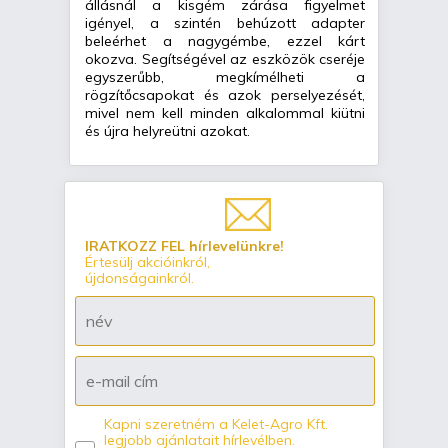
állásnál a kisgém zárása figyelmet
igényel, a szintén behúzott adapter
beleérhet a nagygémbe, ezzel kárt
okozva. Segítségével az eszközök cseréje
egyszerűbb, megkímélheti a
rögzítőcsapokat és azok perselyezését,
mivel nem kell minden alkalommal kiütni
és újra helyreütni azokat.
IRATKOZZ FEL hírlevelünkre!
Értesülj akcióinkról,
újdonságainkról.
Kapni szeretném a Kelet-Agro Kft.
legjobb ajánlatait hírlevélben.