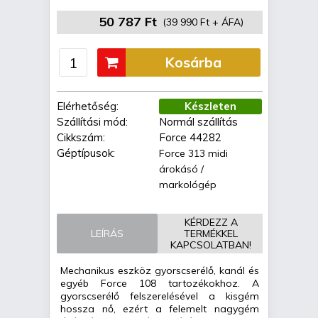
50 787 Ft
(39 990 Ft + ÁFA)
Kosárba
Elérhetőség:
Készleten
Szállítási mód:
Normál szállítás
Cikkszám:
Force 44282
Géptípusok:
Force 313 midi
árokásó /
markológép
KÉRDEZZ A
LEÍRÁS
TERMÉKKEL
KAPCSOLATBAN!
Mechanikus eszköz gyorscserélő, kanál és
egyéb Force 108 tartozékokhoz. A
gyorscserélő felszerelésével a kisgém
hossza nő, ezért a felemelt nagygém