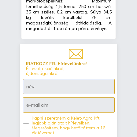
markológépekhez. Maximum
terhelhetőség 1,5 tonna. 250 cm hosszú,
35 cm széles, 8,2 cm vastag. Súlya 34,5
kg. Ideális körülbelül 75 cm
magasságkülönbség áthidalásáig. A
megadott ár 1 db rámpa párra érvényes.
IRATKOZZ FEL hírlevelünkre!
Értesülj akcióinkról,
újdonságainkról.
Kapni szeretném a Kelet-Agro Kft.
legjobb ajánlatait hírlevélben.
Megerősítem, hogy betöltöttem a 16.
életévemet.