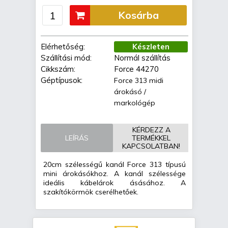
Kosárba
Elérhetőség:
Készleten
Szállítási mód:
Normál szállítás
Cikkszám:
Force 44270
Géptípusok:
Force 313 midi
árokásó /
markológép
KÉRDEZZ A
LEÍRÁS
TERMÉKKEL
KAPCSOLATBAN!
20cm szélességű kanál Force 313 típusú
mini árokásókhoz. A kanál szélessége
ideális kábelárok ásásához. A
szakítókörmök cserélhetőek.