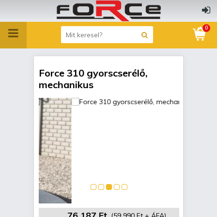
0
Force 310 gyorscserélő,
mechanikus
76 187 Ft
(59 990 Ft + ÁFA)