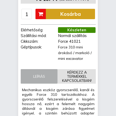
Kosárba
Elérhetőség:
Készleten
Szállítási mód:
Normál szállítás
Cikkszám:
Force 41021
Géptípusok:
Force 310 mini
árokásó / markoló /
mini excavator
KÉRDEZZ A
LEÍRÁS
TERMÉKKEL
KAPCSOLATBAN!
Mechanikus eszköz gyorscserélő, kanál és
egyéb Force 310 tartozékokhoz. A
gyorscserélő felszerelésével a kisgém
hossza nő, ezért a felemelt nagygém
állásnál a kisgém zárása figyelmet
igényel, a szintén behúzott adapter