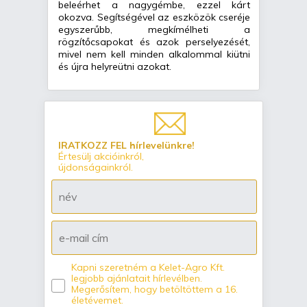
beleérhet a nagygémbe, ezzel kárt
okozva. Segítségével az eszközök cseréje
egyszerűbb, megkímélheti a
rögzítőcsapokat és azok perselyezését,
mivel nem kell minden alkalommal kiütni
és újra helyreütni azokat.
IRATKOZZ FEL hírlevelünkre!
Értesülj akcióinkról,
újdonságainkról.
Kapni szeretném a Kelet-Agro Kft.
legjobb ajánlatait hírlevélben.
Megerősítem, hogy betöltöttem a 16.
életévemet.