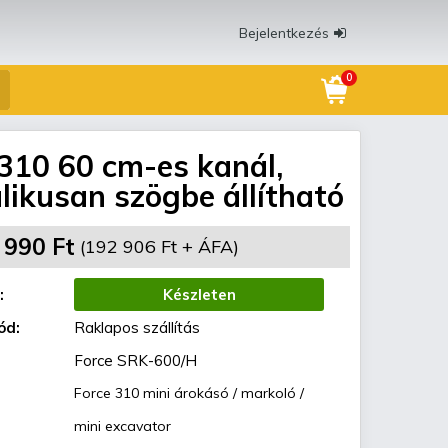
Bejelentkezés
0
310 60 cm-es kanál,
likusan szögbe állítható
 990 Ft
(192 906 Ft + ÁFA)
:
Készleten
ód:
Raklapos szállítás
Force SRK-600/H
Force 310 mini árokásó / markoló /
mini excavator