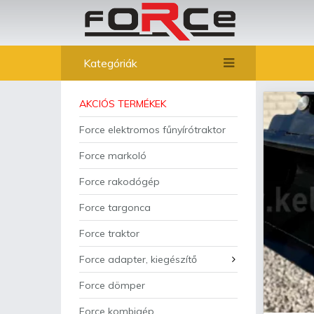
Kategóriák
AKCIÓS TERMÉKEK
Force elektromos fűnyírótraktor
Force markoló
Force rakodógép
Force targonca
Force traktor
Force adapter, kiegészítő
Force dömper
Force kombigép