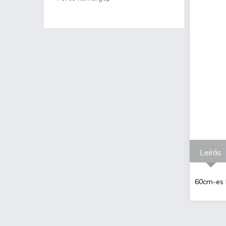
Leírás
60cm-es k