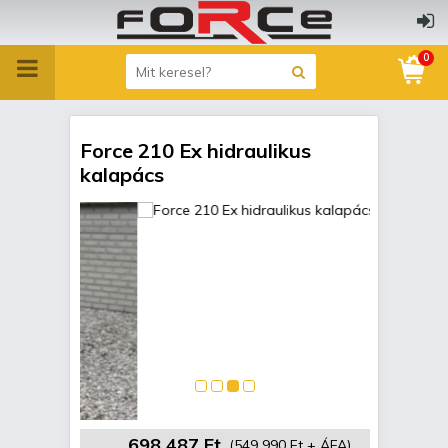
0
Force 210 Ex hidraulikus
kalapács
698 487 Ft
(549 990 Ft + ÁFA)