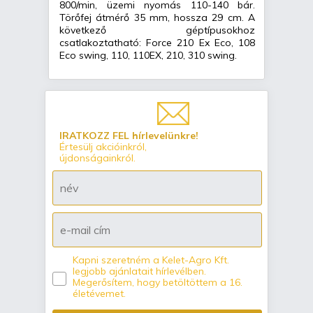
800/min, üzemi nyomás 110-140 bár.
Törőfej átmérő 35 mm, hossza 29 cm. A
következő géptípusokhoz
csatlakoztatható: Force 210 Ex Eco, 108
Eco swing, 110, 110EX, 210, 310 swing.
IRATKOZZ FEL hírlevelünkre!
Értesülj akcióinkról,
újdonságainkról.
Kapni szeretném a Kelet-Agro Kft.
legjobb ajánlatait hírlevélben.
Megerősítem, hogy betöltöttem a 16.
életévemet.