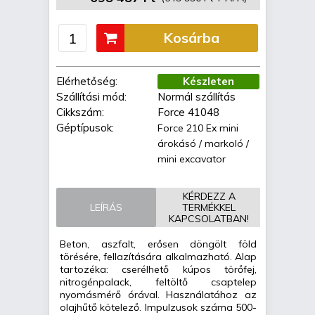
Kosárba
Elérhetőség:
Készleten
Szállítási mód:
Normál szállítás
Cikkszám:
Force 41048
Géptípusok:
Force 210 Ex mini
árokásó / markoló /
mini excavator
KÉRDEZZ A
LEÍRÁS
TERMÉKKEL
KAPCSOLATBAN!
Beton, aszfalt, erősen döngölt föld
törésére, fellazítására alkalmazható. Alap
tartozéka: cserélhető kúpos törőfej,
nitrogénpalack, feltöltő csaptelep
nyomásmérő órával. Használatához az
olajhűtő kötelező. Impulzusok száma 500-