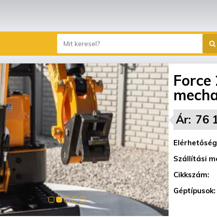
Force 
mecha
Ár:
76 
Elérhetőség
Szállítási m
Cikkszám:
Géptípusok: