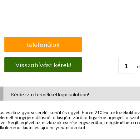
telefonálok
Visszahívást kérek!
d
Kérdezz a termékkel kapcsolatban!
s eszköz gyorscserélő, kanál és egyéb Force 210 Ex tartozékokhoz.
elemelt nagygém állásnál a kisgém zárása figyelmet igényel, a szi
va. Segítségével az eszközök cseréje egyszerűbb, megkímélheti a r
kalommal kiütni és újra helyreütni azokat.