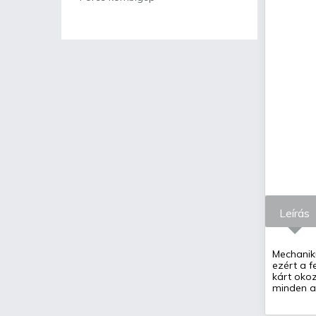
Leírás
Mechaniku
ezért a f
kárt okoz
minden al