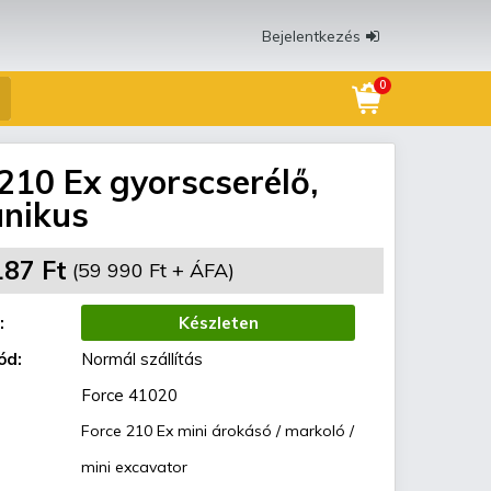
Bejelentkezés
0
210 Ex gyorscserélő,
nikus
187 Ft
(59 990 Ft + ÁFA)
:
Készleten
ód:
Normál szállítás
Force 41020
Force 210 Ex mini árokásó / markoló /
mini excavator