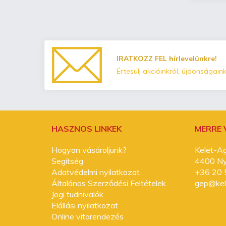
IRATKOZZ FEL hírlevelünkre!
Értesülj akcióinkról, újdonságaink
HASZNOS LINKEK
MERRE
Hogyan vásároljunk?
Kelet-Ag
Segítség
4400 Nyí
Adatvédelmi nyilatkozat
+36 20 
Általános Szerződési Feltételek
gep@kel
Jogi tudnivalók
Elállási nyilatkozat
Online vitarendezés