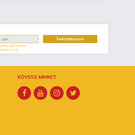
Feliratkozom
jobb ajánlatait
öttem a 16.
KÖVESS MINKET