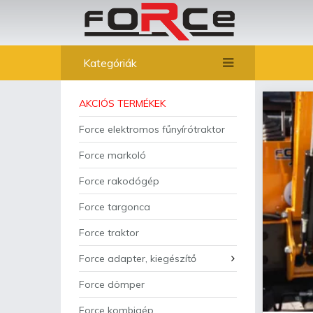
Kategóriák
AKCIÓS TERMÉKEK
Force elektromos fűnyírótraktor
Force markoló
Force rakodógép
Force targonca
Force traktor
Force adapter, kiegészítő
Force dömper
Force kombigép