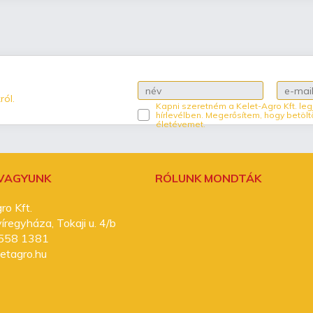
ról.
Kapni szeretném a Kelet-Agro Kft. leg
hírlevélben. Megerősítem, hogy betölt
életévemet.
 VAGYUNK
RÓLUNK MONDTÁK
ro Kft.
regyháza, Tokaji u. 4/b
558 1381
etagro.hu