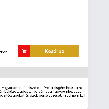
Kosárba
arab
 A gyorscserélő felszerelésével a kisgém hossza nő,
ntén behúzott adapter beleérhet a nagygémbe, ezzel
ögzítőcsapokat és azok perselyezését, mivel nem kell