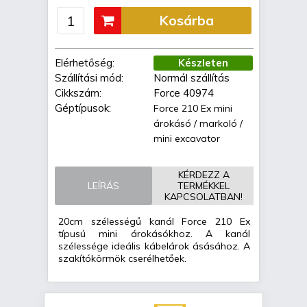
Kosárba
Elérhetőség:
Készleten
Szállítási mód:
Normál szállítás
Cikkszám:
Force 40974
Géptípusok:
Force 210 Ex mini
árokásó / markoló /
mini excavator
KÉRDEZZ A
LEÍRÁS
TERMÉKKEL
KAPCSOLATBAN!
20cm szélességű kanál Force 210 Ex
típusú mini árokásókhoz. A kanál
szélessége ideális kábelárok ásásához. A
szakítókörmök cserélhetőek.