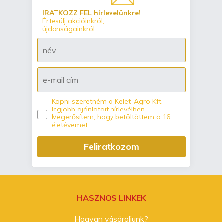
IRATKOZZ FEL hírlevelünkre!
Értesülj akcióinkról,
újdonságainkról.
Kapni szeretném a Kelet-Agro Kft.
legjobb ajánlatait hírlevélben.
Megerősítem, hogy betöltöttem a 16.
életévemet.
Feliratkozom
HASZNOS LINKEK
Hogyan vásároljunk?