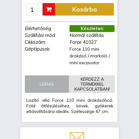
Kosárba
Elérhetőség:
Készleten
Szállítási mód:
Normál szállítás
Cikkszám:
Force 41027
Géptípusok:
Force 110 mini
árokásó / markoló /
mini excavator
KÉRDEZZ A
LEÍRÁS
TERMÉKKEL
KAPCSOLATBAN!
Lazító villa Force 110 mini árokásóhoz.
Föld átfésüléséhez, kövek, gyökerek
eltávolítására ideális. Szélessége 47 cm.