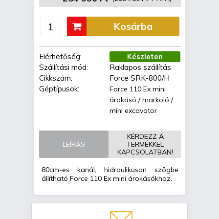
Kosárba
Elérhetőség:
Készleten
Szállítási mód:
Raklapos szállítás
Cikkszám:
Force SRK-800/H
Géptípusok:
Force 110 Ex mini
árokásó / markoló /
mini excavator
KÉRDEZZ A
LEÍRÁS
TERMÉKKEL
KAPCSOLATBAN!
80cm-es kanál, hidraulikusan szögbe
állítható Force 110 Ex mini árokásókhoz.