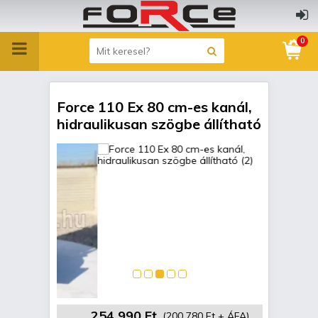
0
Force 110 Ex 80 cm-es kanál,
hidraulikusan szögbe állítható
254 990 Ft
(200 780 Ft + ÁFA)