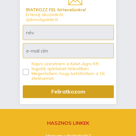
IRATKOZZ FEL hírlevelünkre!
Értesülj akcióinkról,
újdonságainkról.
Kapni szeretném a Kelet-Agro Kft.
legjobb ajánlatait hírlevélben.
Megerősítem, hogy betöltöttem a 16.
életévemet.
Feliratkozom
HASZNOS LINKEK
Hogyan vásároljunk?