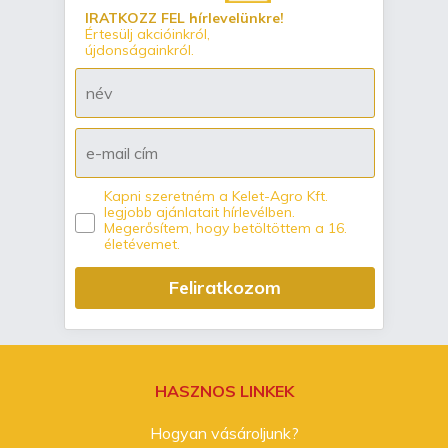
IRATKOZZ FEL hírlevelünkre!
Értesülj akcióinkról,
újdonságainkról.
Kapni szeretném a Kelet-Agro Kft.
legjobb ajánlatait hírlevélben.
Megerősítem, hogy betöltöttem a 16.
életévemet.
Feliratkozom
HASZNOS LINKEK
Hogyan vásároljunk?