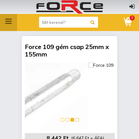
0
Force 109 gém csap 25mm x
155mm
8 442 Ft
(6 647 Ft + ÁFA)