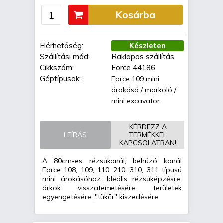
Kosárba
Elérhetőség:
Készleten
Szállítási mód:
Raklapos szállítás
Cikkszám:
Force 44186
Géptípusok:
Force 109 mini
árokásó / markoló /
mini excavator
KÉRDEZZ A
LEÍRÁS
TERMÉKKEL
KAPCSOLATBAN!
A 80cm-es rézsűkanál, behúzó kanál
Force 108, 109, 110, 210, 310, 311 típusú
mini árokásóhoz. Ideális rézsűképzésre,
árkok visszatemetésére, területek
egyengetésére, "tükör" kiszedésére.