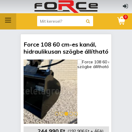
0
Force 108 60 cm-es kanál,
hidraulikusan szögbe állítható
244 990 Ft
(192 906 Ft + ÁFA)