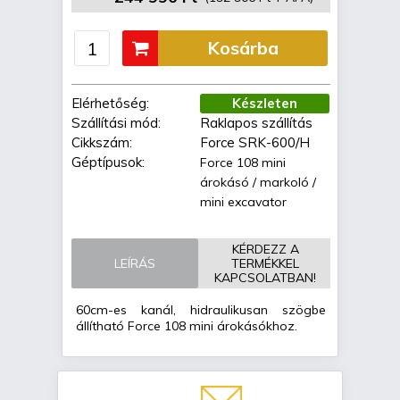
Kosárba
Elérhetőség:
Készleten
Szállítási mód:
Raklapos szállítás
Cikkszám:
Force SRK-600/H
Géptípusok:
Force 108 mini
árokásó / markoló /
mini excavator
KÉRDEZZ A
LEÍRÁS
TERMÉKKEL
KAPCSOLATBAN!
60cm-es kanál, hidraulikusan szögbe
állítható Force 108 mini árokásókhoz.