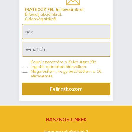
IRATKOZZ FEL hírlevelünkre!
Értesülj akcióinkról,
újdonságainkról.
Kapni szeretném a Kelet-Agro Kft.
legjobb ajánlatait hírlevélben.
Megerősítem, hogy betöltöttem a 16.
életévemet.
Feliratkozom
HASZNOS LINKEK
Hogyan vásároljunk?