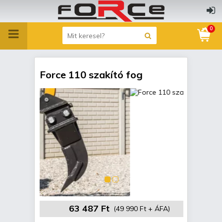
0
Force 110 szakító fog
63 487 Ft
(49 990 Ft + ÁFA)