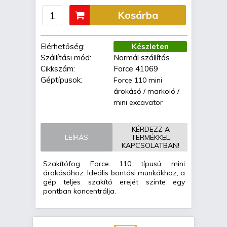
Kosárba
Elérhetőség:
Készleten
Szállítási mód:
Normál szállítás
Cikkszám:
Force 41069
Géptípusok:
Force 110 mini
árokásó / markoló /
mini excavator
KÉRDEZZ A
LEÍRÁS
TERMÉKKEL
KAPCSOLATBAN!
Szakítófog Force 110 típusú mini
árokásóhoz. Ideális bontási munkákhoz, a
gép teljes szakító erejét szinte egy
pontban koncentrálja.