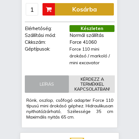
Kosárba
Elérhetőség:
Készleten
Szállítási mód:
Normál szállítás
Cikkszám:
Force 41060
Géptípusok:
Force 110 mini
árokásó / markoló /
mini excavator
KÉRDEZZ A
LEÍRÁS
TERMÉKKEL
KAPCSOLATBAN!
Rönk, oszlop, csőfogó adapter Force 110
típusú mini árokásó géphez. Hidraulikusan
nyitható/zárható, Szélessége 35 cm
Maximális nyitás 65 cm.