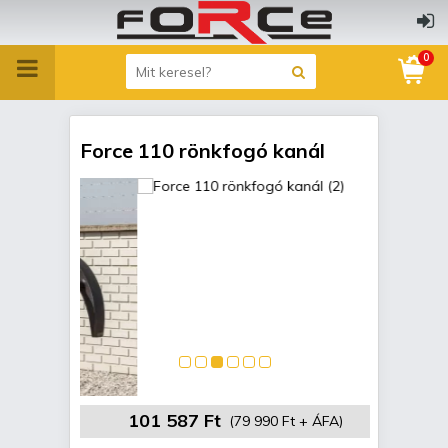
0
Force 110 rönkfogó kanál
101 587 Ft
(79 990 Ft + ÁFA)