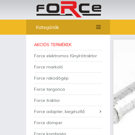
Kategóriák
AKCIÓS TERMÉKEK
Force elektromos fűnyírótraktor
Force markoló
Force rakodógép
Force targonca
Force traktor
Force adapter, kiegészítő
Force dömper
Force kombigép