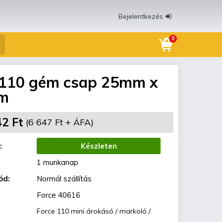
Bejelentkezés
0
 110 gém csap 25mm x
m
42 Ft
(6 647 Ft + ÁFA)
:
Készleten
1 munkanap
ód:
Normál szállítás
Force 40616
Force 110 mini árokásó / markoló /