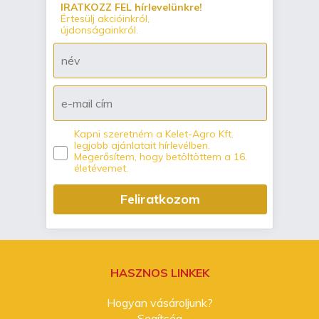
IRATKOZZ FEL hírlevelünkre!
Értesülj akcióinkról,
újdonságainkról.
Kapni szeretném a Kelet-Agro Kft.
legjobb ajánlatait hírlevélben.
Megerősítem, hogy betöltöttem a 16.
életévemet.
Feliratkozom
HASZNOS LINKEK
Hogyan vásároljunk?
Segítség