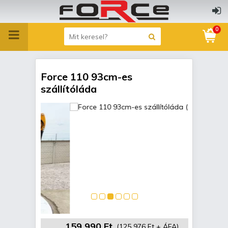
0
Force 110 93cm-es
szállítóláda
159 990 Ft
(125 976 Ft + ÁFA)