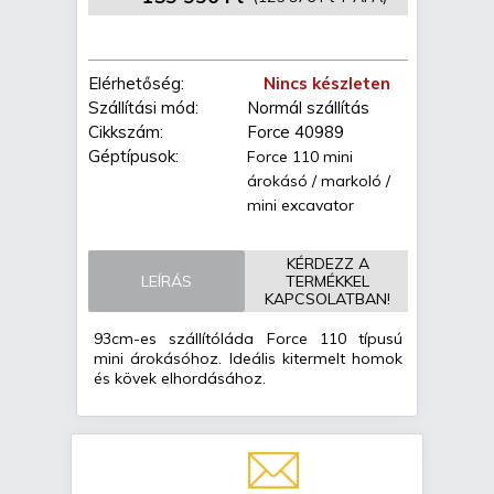
Elérhetőség:
Nincs készleten
Szállítási mód:
Normál szállítás
Cikkszám:
Force 40989
Géptípusok:
Force 110 mini
árokásó / markoló /
mini excavator
KÉRDEZZ A
LEÍRÁS
TERMÉKKEL
KAPCSOLATBAN!
93cm-es szállítóláda Force 110 típusú
mini árokásóhoz. Ideális kitermelt homok
és kövek elhordásához.