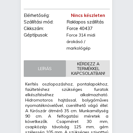
Elérhetőség:
Nincs készleten
Szállítási mód:
Raklapos szállítás
Cikkszám:
Force 40437
Géptípusok:
Force 314 midi
árokásó /
markológép
KÉRDEZZ A
LEÍRÁS
TERMÉKKEL
KAPCSOLATBAN!
Kerítés oszlopozáshoz, pontalapokhoz,
faültetéshez szükséges furatok
elkészítéséhez alkalmazható.
Hidromotoros hajtással, bolygóműves
nyomatéknövelővel, cserélhető vágó éllel.
A fúrószár átmérő 35 cm. Munkamélység
90 cm. A felfogatási méretek a
következők. Csapméret 30 mm,
csapközép távolság 125 mm, gém
szélesség 105 mm. A szükséges szivattyú